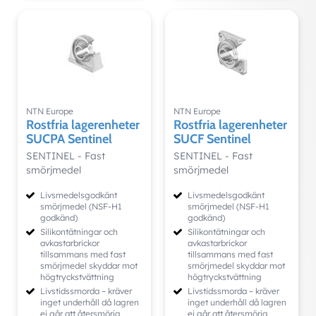
NTN Europe
NTN Europe
Rostfria lagerenheter
Rostfria lagerenheter
SUCPA Sentinel
SUCF Sentinel
SENTINEL - Fast
SENTINEL - Fast
smörjmedel
smörjmedel
Livsmedelsgodkänt
Livsmedelsgodkänt
smörjmedel (NSF-H1
smörjmedel (NSF-H1
godkänd)
godkänd)
Silikontätningar och
Silikontätningar och
avkastarbrickor
avkastarbrickor
tillsammans med fast
tillsammans med fast
smörjmedel skyddar mot
smörjmedel skyddar mot
högtryckstvättning
högtryckstvättning
Livstidssmorda – kräver
Livstidssmorda – kräver
inget underhåll då lagren
inget underhåll då lagren
ej går att återsmörja
ej går att återsmörja