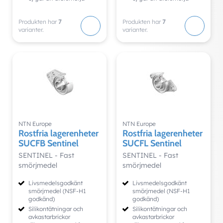
Produkten har
7
Produkten har
7
varianter.
varianter.
NTN Europe
NTN Europe
Rostfria lagerenheter
Rostfria lagerenheter
SUCFB Sentinel
SUCFL Sentinel
SENTINEL - Fast
SENTINEL - Fast
smörjmedel
smörjmedel
Livsmedelsgodkänt
Livsmedelsgodkänt
smörjmedel (NSF-H1
smörjmedel (NSF-H1
godkänd)
godkänd)
Silikontätningar och
Silikontätningar och
avkastarbrickor
avkastarbrickor