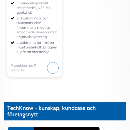
Livsmedelsgodkänt
smörjmedel (NSF-H1
godkänd)
Silikontätningar och
avkastarbrickor
tillsammans med fast
smörjmedel skyddar mot
högtryckstvättning
Livstidssmorda – kräver
inget underhåll då lagren
ej går att återsmörja
Produkten har
7
varianter.
TechKnow - kunskap, kundcase och
företagsnytt