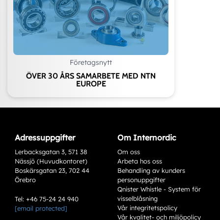
Företagsnytt
ÖVER 30 ÅRS SAMARBETE MED NTN
EUROPE
Adressuppgifter
Om Internordic
Lerbacksgatan 3, 571 38
Om oss
Nässjö (Huvudkontoret)
Arbeta hos oss
Boskärsgatan 23, 702 44
Behandling av kunders
Örebro
personuppgifter
Qnister Whistle - System för
visselblåsning
Tel: +46 75-24 24 940
Vår integritetspolicy
[email protected]
Vår kvalitet- och miljöpolicy