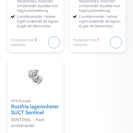
tillsammans med fast
tillsammans med fast
smörjmedel skyddar mot
smörjmedel skyddar mot
högtryckstvättning
högtryckstvättning
Livstidssmorda – kräver
Livstidssmorda – kräver
inget underhåll då lagren
inget underhåll då lagren
ej går att återsmörja
ej går att återsmörja
Produkten har
5
Produkten har
7
varianter.
varianter.
NTN Europe
Rostfria lagerenheter
SUCT Sentinel
SENTINEL - Fast
smörjmedel