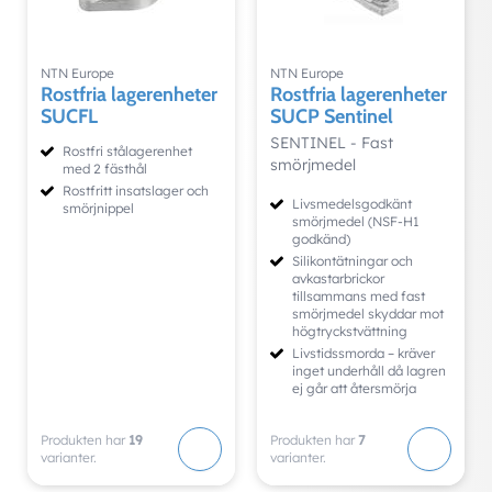
NTN Europe
NTN Europe
Rostfria lagerenheter
Rostfria lagerenheter
SUCFL
SUCP Sentinel
SENTINEL - Fast
Rostfri stålagerenhet
smörjmedel
med 2 fästhål
Rostfritt insatslager och
Livsmedelsgodkänt
smörjnippel
smörjmedel (NSF-H1
godkänd)
Silikontätningar och
avkastarbrickor
tillsammans med fast
smörjmedel skyddar mot
högtryckstvättning
Livstidssmorda – kräver
inget underhåll då lagren
ej går att återsmörja
Produkten har
19
Produkten har
7
varianter.
varianter.