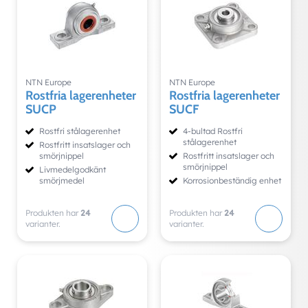
NTN Europe
NTN Europe
Rostfria lagerenheter
Rostfria lagerenheter
SUCP
SUCF
Rostfri stålagerenhet
4-bultad Rostfri
stålagerenhet
Rostfritt insatslager och
smörjnippel
Rostfritt insatslager och
smörjnippel
Livmedelgodkänt
smörjmedel
Korrosionbeständig enhet
Produkten har
24
Produkten har
24
varianter.
varianter.