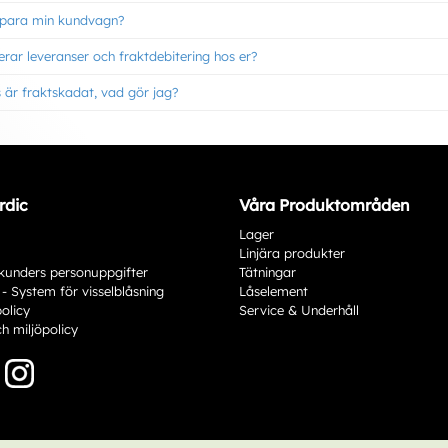
spara min kundvagn?
rar leveranser och fraktdebitering hos er?
 är fraktskadat, vad gör jag?
rdic
Våra Produktområden
Lager
Linjära produkter
kunders personuppgifter
Tätningar
 - System för visselblåsning
Låselement
policy
Service & Underhåll
ch miljöpolicy