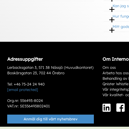
Kan jag 
Hur funge
Mitt gods
Adressuppgifter
Om Interno
Lerbacksgatan 3, 571 38 Nässjö (Huvudkontoret)
Om oss
Boskärsgatan 23, 702 44 Örebro
Arbeta hos oss
Behandling av 
Qnister Whistle
Tel: +46 75-24 24 940
Vår integritets
[email protected]
Vår kvalitet- o
Org.nr: 556493-8024
VAT.nr: SE556493802401
Anmäl dig till vårt nyhetsbrev