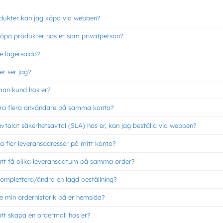
odukter kan jag köpa via webben?
köpa produkter hos er som privatperson?
e lagersaldo?
ser ser jag?
 man kund hos er?
ara flera användare på samma konto?
vtalat säkerhetsavtal (SLA) hos er, kan jag beställa via webben?
a fler leveransadresser på mitt konto?
att få olika leveransdatum på samma order?
komplettera/ändra en lagd beställning?
e min orderhistorik på er hemsida?
tt skapa en ordermall hos er?