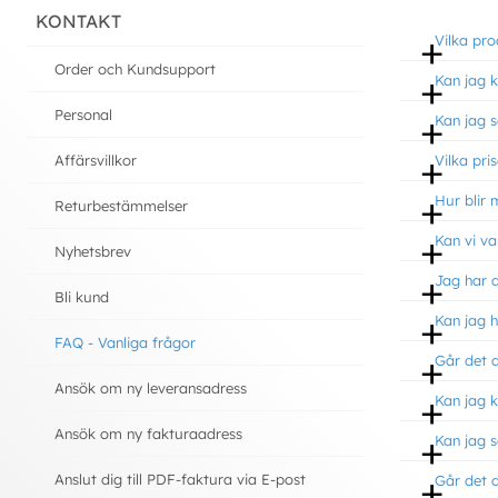
KONTAKT
Vilka pr
Order och Kundsupport
Kan jag 
Personal
Kan jag s
Affärsvillkor
Vilka pri
Hur blir
Returbestämmelser
Kan vi v
Nyhetsbrev
Jag har a
Bli kund
Kan jag h
FAQ - Vanliga frågor
Går det 
Ansök om ny leveransadress
Kan jag 
Ansök om ny fakturaadress
Kan jag s
Anslut dig till PDF-faktura via E-post
Går det a