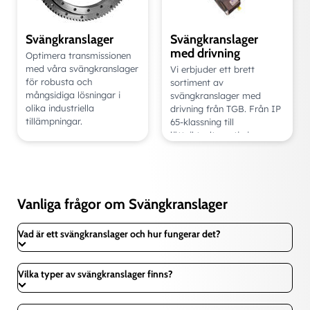
Svängkranslager
Svängkranslager
med drivning
Optimera transmissionen
med våra svängkranslager
Vi erbjuder ett brett
för robusta och
sortiment av
mångsidiga lösningar i
svängkranslager med
olika industriella
drivning från TGB. Från IP
tillämpningar.
65-klassning till
lättviktsalternativ i
aluminium och olika
färgalternativ för extra
korrosionsskydd.
Vanliga frågor om Svängkranslager
Vad är ett svängkranslager och hur fungerar det?
Vilka typer av svängkranslager finns?