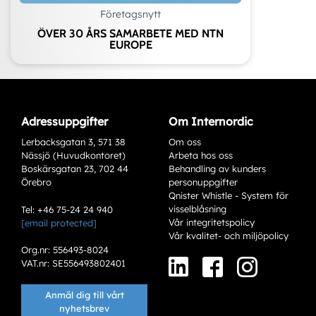
Företagsnytt
ÖVER 30 ÅRS SAMARBETE MED NTN
EUROPE
Adressuppgifter
Om Internordic
Lerbacksgatan 3, 571 38
Om oss
Nässjö (Huvudkontoret)
Arbeta hos oss
Boskärsgatan 23, 702 44
Behandling av kunders
Örebro
personuppgifter
Qnister Whistle - System för
visselblåsning
Tel: +46 75-24 24 940
Vår integritetspolicy
[email protected]
Vår kvalitet- och miljöpolicy
Org.nr: 556493-8024
VAT.nr: SE556493802401
Anmäl dig till vårt
nyhetsbrev