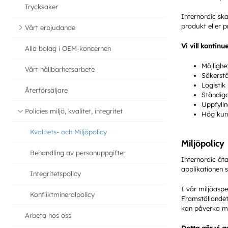
Trycksaker
Internordic sk
produkt eller p
Vårt erbjudande
Vi vill kontin
Alla bolag i OEM-koncernen
Möjlighe
Vårt hållbarhetsarbete
Säkerstä
Logistik
Återförsäljare
Ständiga
Uppfylln
Policies miljö, kvalitet, integritet
Hög kun
Kvalitets- och Miljöpolicy
Miljöpolicy
Behandling av personuppgifter
Internordic åta
applikationen s
Integritetspolicy
I vår miljöaspe
Konfliktmineralpolicy
Framställandet 
kan påverka me
Arbeta hos oss