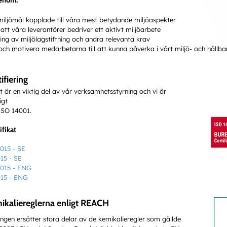
genom:
miljömål kopplade till våra mest betydande miljöaspekter
att våra leverantörer bedriver ett aktivt miljöarbete
ing av miljölagstiftning och andra relevanta krav
och motivera medarbetarna till att kunna påverka i vårt miljö- och hållb
ifiering
t är en viktig del av vår verksamhetsstyrning och vi är
igt
ISO 14001.
ifikat
015 - SE
15 - SE
2015 - ENG
015 - ENG
emikaliereglerna enligt REACH
ngen ersätter stora delar av de kemikalieregler som gällde