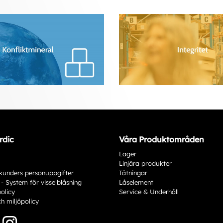
rdic
Våra Produktområden
Lager
Linjära produkter
kunders personuppgifter
Tätningar
 - System för visselblåsning
Låselement
policy
Service & Underhåll
ch miljöpolicy