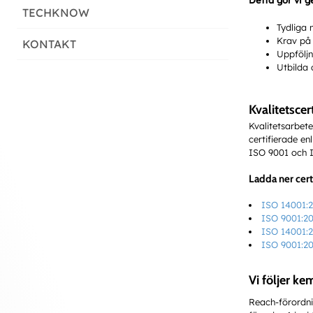
Detta gör vi 
TECHKNOW
Tydliga 
Krav på 
KONTAKT
Uppföljn
Utbilda 
Kvalitetscert
Kvalitetsarbete
certifierade enl
ISO 9001 och 
Ladda ner cert
ISO 14001:2
ISO 9001:20
ISO 14001:
ISO 9001:2
Vi följer k
Reach-förordni