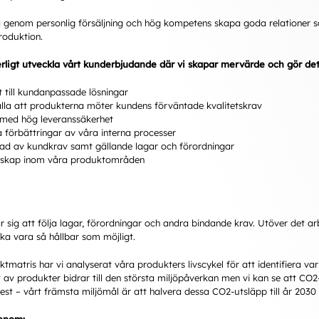
a genom personlig försäljning och hög kompetens skapa goda relationer som
roduktion.
uerligt utveckla vårt kunderbjudande där vi skapar mervärde och gör de
t till kundanpassade lösningar
lla att produkterna möter kundens förväntade kvalitetskrav
 med hög leveranssäkerhet
 förbättringar av våra interna processer
ad av kundkrav samt gällande lagar och förordningar
skap inom våra produktområden
r sig att följa lagar, förordningar och andra bindande krav. Utöver det a
ka vara så hållbar som möjligt.
ktmatris har vi analyserat våra produkters livscykel för att identifiera v
av produkter bidrar till den största miljöpåverkan men vi kan se att CO2-u
st – vårt främsta miljömål är att halvera dessa CO2-utsläpp till år 2030