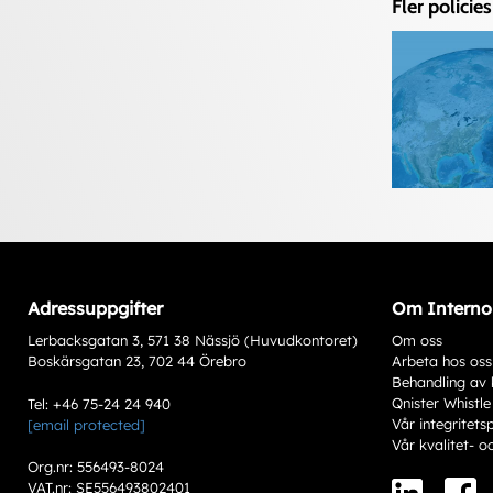
Fler policies
Adressuppgifter
Om Interno
Lerbacksgatan 3, 571 38 Nässjö (Huvudkontoret)
Om oss
Boskärsgatan 23, 702 44 Örebro
Arbeta hos oss
Behandling av 
Qnister Whistle
Tel: +46 75-24 24 940
Vår integritets
[email protected]
Vår kvalitet- o
Org.nr: 556493-8024
VAT.nr: SE556493802401