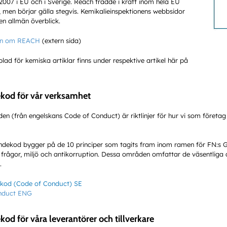
 2007 i EU och i Sverige. Reach trädde i kraft inom hela EU
, men börjar gälla stegvis. Kemikalieinspektionens webbsidor
n allmän överblick.
ion om REACH
(extern sida)
ad för kemiska artiklar finns under respektive artikel här på
kod för vår verksamhet
 (från engelskans Code of Conduct) är riktlinjer för hur vi som företag b
dekod bygger på de 10 principer som tagits fram inom ramen för FN:s G
a frågor, miljö och antikorruption. Dessa områden omfattar de väsentliga 
.
kod (Code of Conduct) SE
nduct ENG
od för våra leverantörer och tillverkare