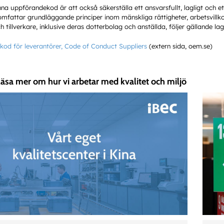
na uppförandekod är att också säkerställa ett ansvarsfullt, lagligt och e
attar grundläggande principer inom mänskliga rättigheter, arbetsvillkor, 
h tillverkare, inklusive deras dotterbolag och anställda, följer gällande l
od för leverantörer, Code of Conduct Suppliers
(extern sida, oem.se)
läsa mer om hur vi arbetar med kvalitet och miljö