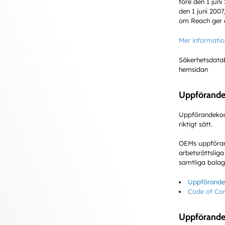
före den 1 juni
den 1 juni 2007
om Reach ger e
Mer informat
Säkerhetsdatabl
hemsidan
Uppförande
Uppförandekoden
riktigt sätt.
OEMs uppföran
arbetsrättslig
samtliga bolag
Uppförande
Code of Co
Uppförandek