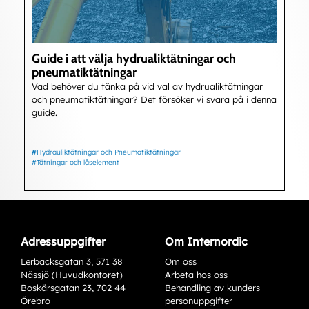
Guide i att välja hydrualiktätningar och
pneumatiktätningar
Vad behöver du tänka på vid val av hydrualiktätningar
och pneumatiktätningar? Det försöker vi svara på i denna
guide.
#Hydrauliktätningar och Pneumatiktätningar
#Tätningar och låselement
Adressuppgifter
Om Internordic
Lerbacksgatan 3, 571 38
Om oss
Nässjö (Huvudkontoret)
Arbeta hos oss
Boskärsgatan 23, 702 44
Behandling av kunders
Örebro
personuppgifter