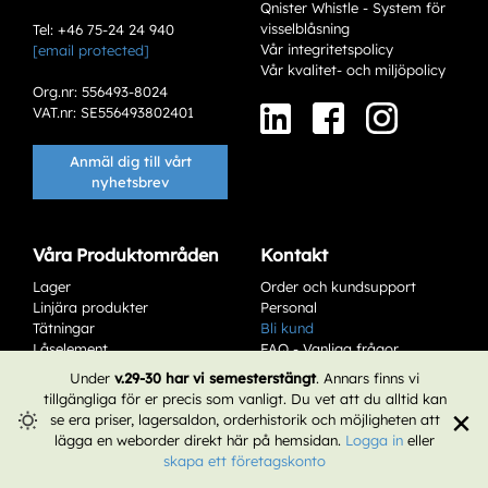
Qnister Whistle - System för
visselblåsning
Tel: +46 75-24 24 940
Vår integritetspolicy
[email protected]
Vår kvalitet- och miljöpolicy
Org.nr: 556493-8024
VAT.nr: SE556493802401
Anmäl dig till vårt
nyhetsbrev
Våra Produktområden
Kontakt
Lager
Order och kundsupport
Linjära produkter
Personal
Tätningar
Bli kund
Låselement
FAQ - Vanliga frågor
Service & Underhåll
Affärsvillkor
Under
v.29-30 har vi semesterstängt
. Annars finns vi
tillgängliga för er precis som vanligt. Du vet att du alltid kan
×
se era priser, lagersaldon, orderhistorik och möjligheten att
lägga en weborder direkt här på hemsidan.
Logga in
eller
skapa ett företagskonto