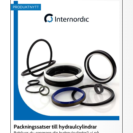
PRODUKTNYTT
Packningssatser till hydraulcylindrar
Behöver du reparera din hydraulcylinder? vi på