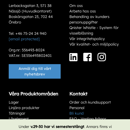
Lerbacksgatan 3, 571 38
Om oss
Nässjö (Huvudkontoret)
Arbeta hos oss
Boskärsgatan 23, 702 44
Behandling av kunders
Örebro
personuppgifter
Qnister Whistle - System för
visselblåsning
Tel: +46 75-24 24 940
Vår integritetspolicy
[email protected]
Vår kvalitet- och miljöpolicy
Org.nr: 556493-8024
VAT.nr: SE556493802401
Anmäl dig till vårt
nyhetsbrev
Våra Produktområden
Kontakt
Lager
Order och kundsupport
Linjära produkter
Personal
Tätningar
Bli kund
Låselement
FAQ - Vanliga frågor
Service & Underhåll
Affärsvillkor
Under
v.29-30 har vi semesterstängt
. Annars finns vi