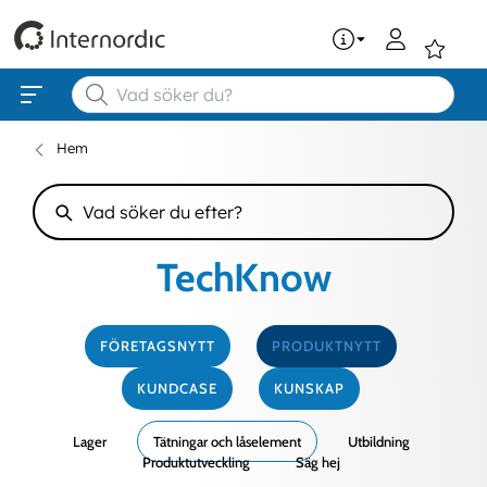
0
Hem
TechKnow
FÖRETAGSNYTT
PRODUKTNYTT
KUNDCASE
KUNSKAP
Lager
Tätningar och låselement
Utbildning
Produktutveckling
Säg hej