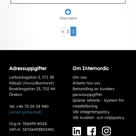
Visa mera
«
1
2
Adressuppgifter
Om Internordic
Lerbacksgatan 3, 571 38
Om oss
Nässjö (Huvudkontoret)
Arbeta hos oss
Boskärsgatan 23, 702 44
Behandling av kunders
Örebro
personuppgifter
Qnister Whistle - System för
visselblåsning
Tel: +46 75-24 24 940
Vår integritetspolicy
[email protected]
Vår kvalitet- och miljöpolicy
Org.nr: 556493-8024
VAT.nr: SE556493802401