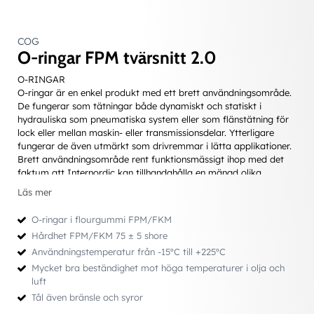
COG
O-ringar FPM tvärsnitt 2.0
O-RINGAR
O-ringar är en enkel produkt med ett brett användningsområde.
De fungerar som tätningar både dynamiskt och statiskt i
hydrauliska som pneumatiska system eller som flänstätning för
lock eller mellan maskin- eller transmissionsdelar. Ytterligare
fungerar de även utmärkt som drivremmar i lätta applikationer.
Brett användningsområde rent funktionsmässigt ihop med det
faktum att Internordic kan tillhandahålla en mängd olika
material gör möjligheterna näst intill obegränsade.
Läs mer
Fördelar
• Litet inbyggnadsmått
O-ringar i flourgummi FPM/FKM
• Lättmonterad - kan ej monteras åt ”fel” håll
Hårdhet FPM/FKM 75 ± 5 shore
• Fungerar som dubbelverkande tätning
Användningstemperatur från -15ºC till +225ºC
• Ett relativt sett ekonomiskt alternativ
• Stor valmöjlighet vad gäller dimensioner och material
Mycket bra beständighet mot höga temperaturer i olja och
luft
Att tänka på vid val av O-ring
Tål även bränsle och syror
• Att välja lämplig dimension