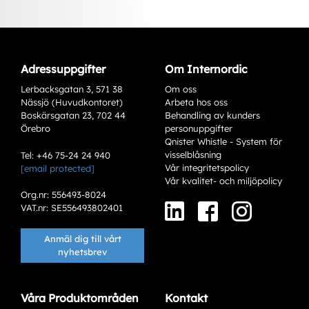
Adressuppgifter
Om Internordic
Lerbacksgatan 3, 571 38
Om oss
Nässjö (Huvudkontoret)
Arbeta hos oss
Boskärsgatan 23, 702 44
Behandling av kunders
Örebro
personuppgifter
Qnister Whistle - System för
visselblåsning
Tel: +46 75-24 24 940
Vår integritetspolicy
[email protected]
Varianter
Vår kvalitet- och miljöpolicy
Org.nr: 556493-8024
VAT.nr: SE556493802401
Anmäl dig till vårt
nyhetsbrev
Våra Produktområden
Kontakt