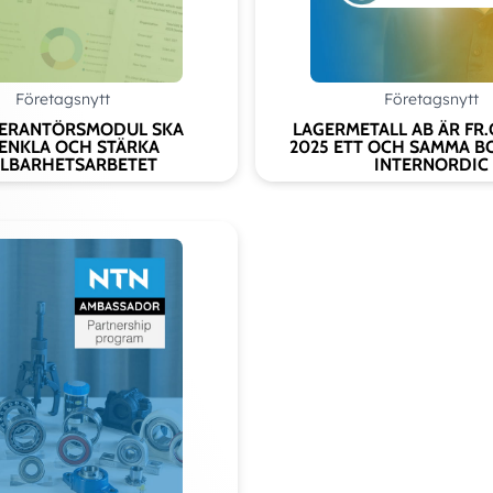
Add as new cart row
d to existing cart row
Företagsnytt
Företagsnytt
VERANTÖRSMODUL SKA
LAGERMETALL AB ÄR FR.
ENKLA OCH STÄRKA
2025 ETT OCH SAMMA B
LBARHETSARBETET
INTERNORDIC