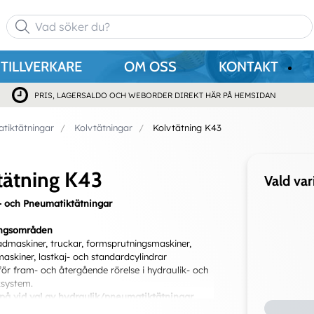
TILLVERKARE
OM OSS
KONTAKT
PRIS, LAGERSALDO OCH WEBORDER DIREKT HÄR PÅ HEMSIDAN
tiktätningar
Kolvtätningar
Kolvtätning K43
tätning K43
Vald var
- och Pneumatiktätningar
ngsområden
dmaskiner, truckar, formsprutningsmaskiner,
askiner, lastkaj- och standardcylindrar
för fram- och återgående rörelse i hydraulik- och
system.
 på vid val av hydraulik/pneumatiktätningar
 val av ett för applikationen lämpligt