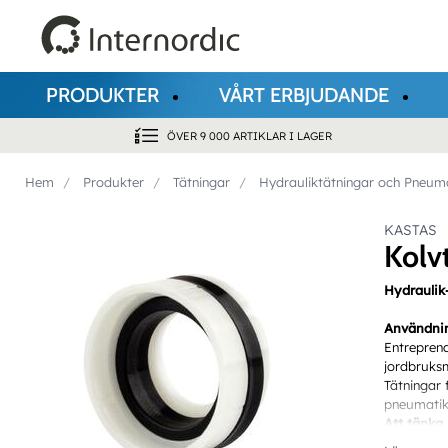
PRODUKTER
VÅRT ERBJUDANDE
ÖVER 9 000 ARTIKLAR I LAGER
Hem
Produkter
Tätningar
Hydrauliktätningar och Pneuma
KASTAS
Kolv
Hydraulik
Användni
Entreprena
jordbruksm
Tätningar 
pneumatik
Att tänka
• Bestämma