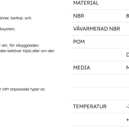
MATERIAL
+60°C
+60°C
NBR
iner, lastkaj- och
K
≤500Bar
≤500
≤500
VÄVARMERAD NBR
iksystem.
Bar
Bar
POM
IGHET
≤0.5 m/sn
≤0.5
≤0.5
er etc. för inbyggnaden.
den behöver töjas eller om den
m/sn
m/sn
MEDIA
M
er rätt anpassade typer av
TEMPERATUR
-