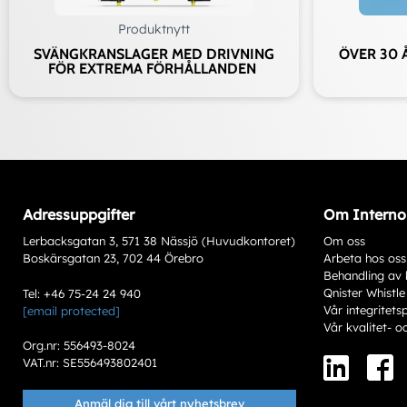
Produktnytt
SVÄNGKRANSLAGER MED DRIVNING
ÖVER 30 
FÖR EXTREMA FÖRHÅLLANDEN
Adressuppgifter
Om Interno
Lerbacksgatan 3, 571 38 Nässjö (Huvudkontoret)
Om oss
Boskärsgatan 23, 702 44 Örebro
Arbeta hos oss
Behandling av 
Qnister Whistle
Tel: +46 75-24 24 940
Vår integritets
[email protected]
Vår kvalitet- o
Org.nr: 556493-8024
VAT.nr: SE556493802401
Anmäl dig till vårt nyhetsbrev