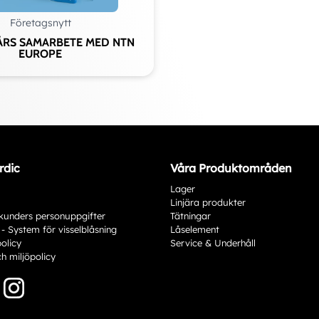
Företagsnytt
ÅRS SAMARBETE MED NTN
EUROPE
rdic
Våra Produktområden
Lager
Linjära produkter
kunders personuppgifter
Tätningar
 - System för visselblåsning
Låselement
policy
Service & Underhåll
ch miljöpolicy