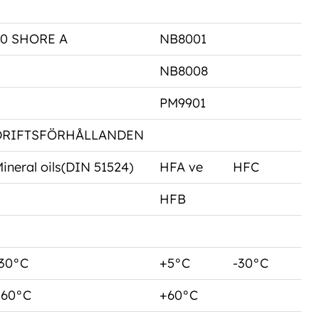
80 SHORE A
NB8001
NB8008
PM9901
DRIFTSFÖRHÅLLANDEN
ineral oils(DIN 51524)
HFA ve
HFC
HFB
30°C
+5°C
-30°C
+60°C
+60°C