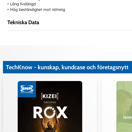
• Lång livslängd
• Hög beständighet mot nötning
Tekniska Data
TechKnow - kunskap, kundcase och företagsnytt