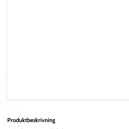
Teknisk
MATER
NBR
VÄVA
NBR
POM
MEDI
Produktbeskrivning
TEMP