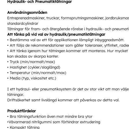
Hydraulik- och Pneumatiktätningar
Användningsområden
Entreprenadmaskiner, truckar, formsprutningsmaskiner, jordbruksmask
standardcylindrar
TRYC
Tätningar för fram- och återgående rörelse i hydraulik- och pneumat
Att tänka på vid val av hydraulik/pneumatiktätningar
• Bestämma val av ett för applikationen lämpligt inbyggnadsmått.
HAST
• Att följa de rekommendationer som gäller toleranser, ytfinhet, radi
• Att tänka igenom hur tätningen kommer att monteras. Hur mycket 
kan skadas av skarpa kanter.
• Tryck (min/normalt/max)
• Hastighet (cykler/slaglängd)
• Temperatur (min/normalt/max)
• Media (typ, viskositet etc.)
I ett hydraul- eller pneumatiksystem är det av stor vikt att man välj
tätningar.
Driftsäkerhet samt livslängd kommer att påverkas av detta val.
Produktfördelar
• Bra tätningsfunktion även mot mindre bra ytor
•Vävarmerad nitrilgummi som förhindrar extrudering
• Kompakt tätning