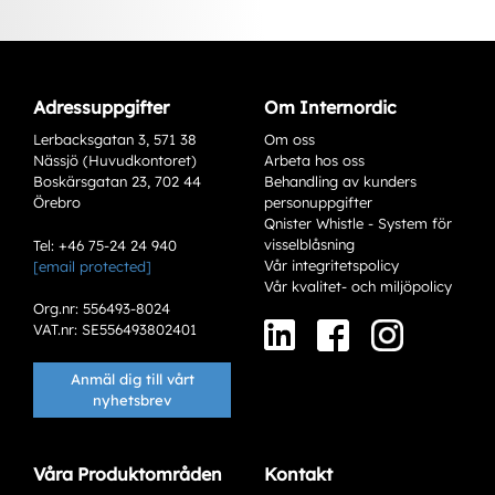
Adressuppgifter
Om Internordic
Lerbacksgatan 3, 571 38
Om oss
Nässjö (Huvudkontoret)
Arbeta hos oss
Boskärsgatan 23, 702 44
Behandling av kunders
Örebro
personuppgifter
Qnister Whistle - System för
visselblåsning
Tel: +46 75-24 24 940
Vår integritetspolicy
[email protected]
Varianter
Vår kvalitet- och miljöpolicy
Org.nr: 556493-8024
VAT.nr: SE556493802401
Anmäl dig till vårt
nyhetsbrev
Våra Produktområden
Kontakt