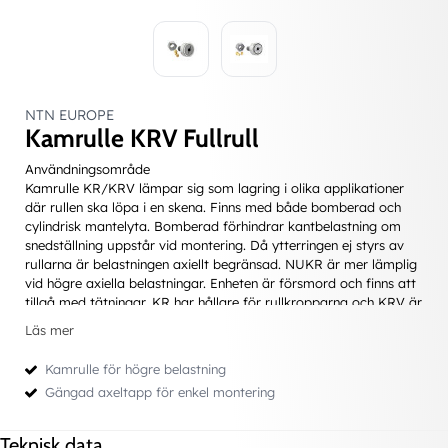
NTN EUROPE
Kamrulle KRV Fullrull
Användningsområde
Kamrulle KR/KRV lämpar sig som lagring i olika applikationer
där rullen ska löpa i en skena. Finns med både bomberad och
cylindrisk mantelyta. Bomberad förhindrar kantbelastning om
snedställning uppstår vid montering. Då ytterringen ej styrs av
rullarna är belastningen axiellt begränsad. NUKR är mer lämplig
vid högre axiella belastningar. Enheten är försmord och finns att
tillgå med tätningar. KR har hållare för rullkropparna och KRV är
av fullrull-typ, vilket innebär att KRV tål högre belastning. Dock
Läs mer
klarar KRV ej lika höga varvtal.
LL - tätning
Kamrulle för högre belastning
X - cylindrisk mantelyta
Gängad axeltapp för enkel montering
Att tänka på
Mot angränsade maskindelar bör noggrannhet beaktas att
sidobrickor och innerringen monteras utan axiellt spel.
Teknisk data