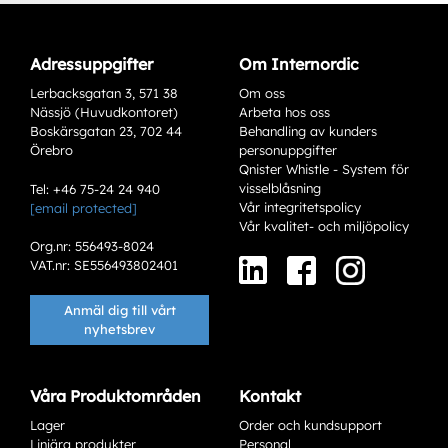
Adressuppgifter
Om Internordic
Lerbacksgatan 3, 571 38
Om oss
Nässjö (Huvudkontoret)
Arbeta hos oss
Boskärsgatan 23, 702 44
Behandling av kunders
Örebro
personuppgifter
Qnister Whistle - System för
visselblåsning
Tel: +46 75-24 24 940
Vår integritetspolicy
[email protected]
Varianter
Vår kvalitet- och miljöpolicy
Org.nr: 556493-8024
VAT.nr: SE556493802401
Anmäl dig till vårt
nyhetsbrev
Våra Produktområden
Kontakt
Lager
Order och kundsupport
Add to existing cart row
Linjära produkter
Personal