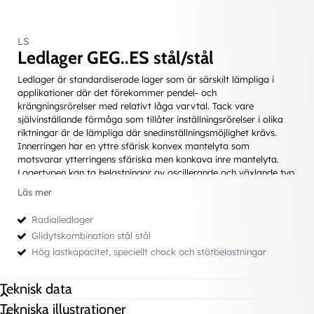
LS
Ledlager GEG..ES stål/stål
Ledlager är standardiserade lager som är särskilt lämpliga i
applikationer där det förekommer pendel- och
krängningsrörelser med relativt låga varvtal. Tack vare
självinställande förmåga som tillåter inställningsrörelser i olika
riktningar är de lämpliga där snedinställningsmöjlighet krävs.
Innerringen har en yttre sfärisk konvex mantelyta som
motsvarar ytterringens sfäriska men konkava inre mantelyta.
Lagertypen kan ta belastningar av oscillerande och växlande typ
såväl som statiska.
Läs mer
Glidytan stål/stål är behandlad med smörjmedel för enkel
inkörning. För att underlätta smörjning har produkten ett spår
Radialledlager
och smörjhål i inner- och ytterring. Smörjning krävs bl a för att
Glidytskombination stål stål
minska friktionen och öka lagrets livslängd.
Hög lastkapacitet, speciellt chock och stötbelastningar
EFFEKTIVARE TÄTNINGSKONSTRUKTION –2GS FÖR
LEDLAGER
Vi kanleverera ledlager tätade med
x
Teknisk data
en mycket effektiv 3-läppstätning
Tekniska illustrationer
med beteckningen -2GS, en