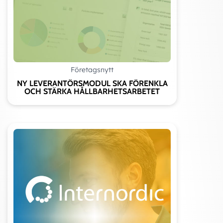
MONTERINGSEXEMPEL
När ledlagret monteras i lagerhuset skall lasten anbringas på
ytterringen
När ledlagret monteras på axeln skall lasten anbringas på
innerringen. Samtidig montering i lagerhuset och på axeln är
Företagsnytt
möjlig då lasten anbringas på både inner- och ytterring.
NY LEVERANTÖRSMODUL SKA FÖRENKLA
OCH STÄRKA HÅLLBARHETSARBETET
Att tänka på
Belastningsriktning: radiell/axiell
Den maxlast som anges i tabeller för radialledlager är
rent radiell last
Belastningstyp: statisk, dynamisk, pendlande, frekvens,
miljö, smuts, fukt, temperatur, utrymmesbehov,
monteringssätt