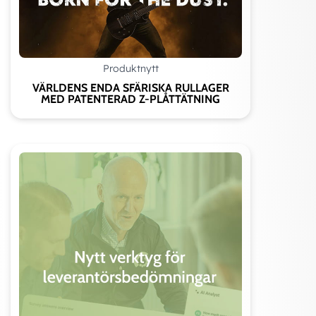
Lagret fixerat
m6
k6
Produktnytt
Lagerhus
VÄRLDENS ENDA SFÄRISKA RULLAGER
Rekommenderade toleranser
MED PATENTERAD Z-PLÅTTÄTNING
Montering
Lagertyp
Lätt last lagret axiellt
H7
H7
skjutbart
Tung last lagret
M7
K7
fixerat
Lagerhuset i lätta
N7
M7
legeringar
MONTERING
Vid montering skall slitsen inte placeras där lasten angriper. (Rek.
90
˚
lastriktningen
)
x