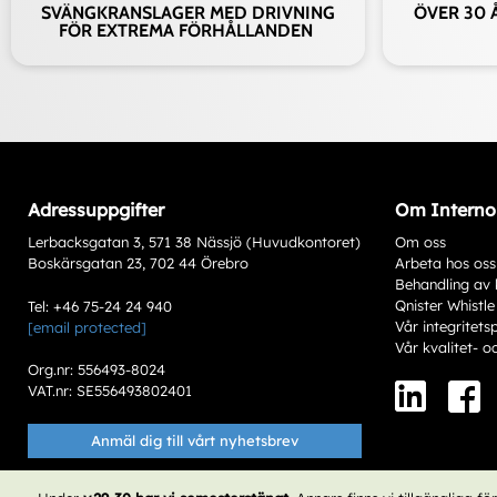
SVÄNGKRANSLAGER MED DRIVNING
ÖVER 30 
FÖR EXTREMA FÖRHÅLLANDEN
Adressuppgifter
Om Interno
Lerbacksgatan 3, 571 38 Nässjö (Huvudkontoret)
Om oss
Boskärsgatan 23, 702 44 Örebro
Arbeta hos oss
Behandling av 
Qnister Whistle
Tel: +46 75-24 24 940
Vår integritets
[email protected]
Vår kvalitet- o
Org.nr: 556493-8024
VAT.nr: SE556493802401
Anmäl dig till vårt nyhetsbrev