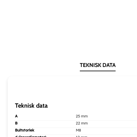
TEKNISK DATA
Teknisk data
A
25 mm
B
22 mm
Bultstorlek
M8