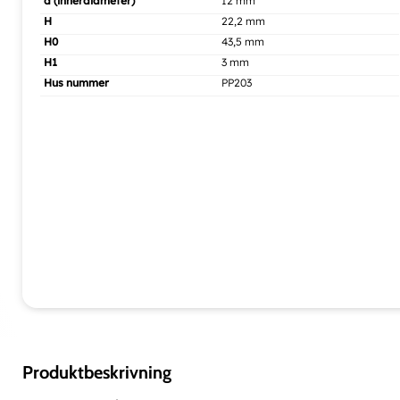
d (innerdiameter)
12 mm
H
22,2 mm
H0
43,5 mm
H1
3 mm
Hus nummer
PP203
Produktbeskrivning