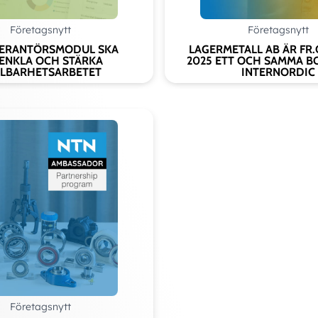
Add as new cart row
d to existing cart row
Företagsnytt
Företagsnytt
VERANTÖRSMODUL SKA
LAGERMETALL AB ÄR FR.
ENKLA OCH STÄRKA
2025 ETT OCH SAMMA B
LBARHETSARBETET
INTERNORDIC
Företagsnytt