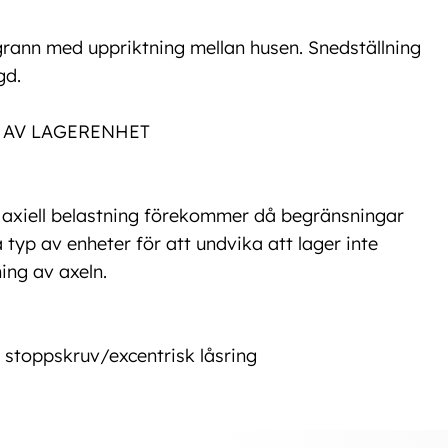
rann med uppriktning mellan husen. Snedställning
gd.
L AV LAGERENHET
m axiell belastning förekommer då begränsningar
a typ av enheter för att undvika att lager inte
ing av axeln.
 stoppskruv/excentrisk låsring