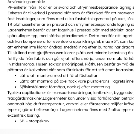
Användningsområde
PP-enheter från TR är en prisvärd och utrymmesbesparande lagring 
Enheten är tillverkad i pressad plåt som är förzinkad för att motver
fast insatslager, som finns med olika fastsättningsmetod på axel, låssk
TR plåthusenheter är en prisvärd och utrymmesbesparande lagring s
Lagerenheten består av ett lagerhus i pressad plåt med sfäriskt lager
spårkullager typ, med sfärisk ytterdiameter. Detta medför att lagret 
och kan kompensera för eventuella uppriktningsfel, max ±5°, som 
att enheten inte klarar ändrad snedställning efter bultarna har dragits
Till skillnad mot gjutjärnshusen klarar plåthuset mindre belastning än
fettfyllda från fabrik och går ej att eftersmörja, under normala förh
livstidssmorda. Husen saknar smörjnippel. Plåthusen består av två de
plåtarna är kallvalsad plåt som förzinkats för att stå emot korrosion.
Lätta att montera med ett fåtal fästbultar
Lätta att montera på axel tack vare plustolerans i lagrets inn
Självinställande förmåga, dock ej efter montering
Typiska applikationer är transportanordningar, lantbruks-, byggnads-,
trädgårdsmaskiner.Lagerenheter kan under vissa förhållanden betrak
onormalt hög driftstemperatur, varvtal eller förorenade miljöer kräve
typer ej går att eftersmörja. Lagerenheterna finns med 2 olika typer a
excentrisk låsring.
SB – stoppskruv