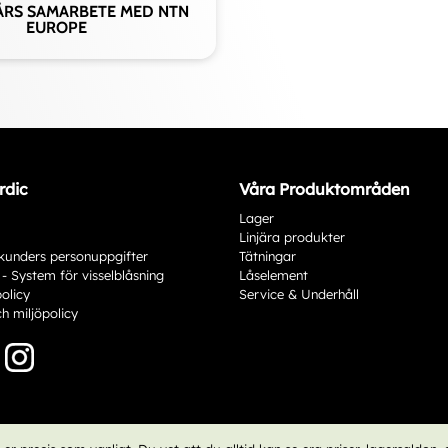
ÅRS SAMARBETE MED NTN
EUROPE
rdic
Våra Produktområden
Lager
Linjära produkter
kunders personuppgifter
Tätningar
 - System för visselblåsning
Låselement
policy
Service & Underhåll
ch miljöpolicy