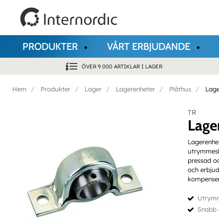
PRODUKTER
VÅRT ERBJUDANDE
ÖVER 9 000 ARTIKLAR I LAGER
Hem
Produkter
Lager
Lagerenheter
Plåthus
Lage
TR
Lage
Lagerenhet
utrymmesbe
pressad oc
och erbjud
kompensera
Utrymm
Snabb 