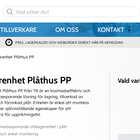
TILLVERKARE
OM OSS
KONTAKT
PRIS, LAGERSALDO OCH WEBORDER DIREKT HÄR PÅ HEMSIDAN
renhet Plåthus PP
renhet Plåthus PP
Vald var
 Plåthus PP från TR är en kostnadseffektiv och
sparande lösning för lagring, tillverkad av
h förzinkad plåt. Enheten är enkel att montera
er självinställande egenskaper för att
 för uppriktningsfel.
esbesparande stålagerenhet i plåt
och enkel montering