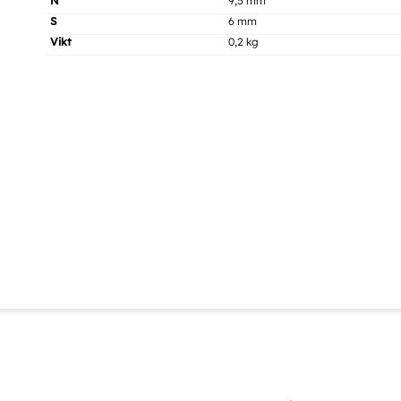
N
9,5 mm
S
6 mm
Vikt
0,2 kg