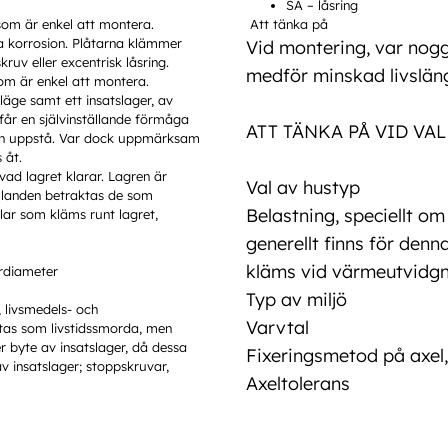
SA – låsring
som är enkel att montera.
Att tänka på
ka korrosion. Plåtarna klämmer
Vid montering, var nogg
ruv eller excentrisk låsring.
medför minskad livslän
om är enkel att montera.
läge samt ett insatslager, av
får en självinställande förmåga
ATT TÄNKA PÅ VID VA
kan uppstå. Var dock uppmärksam
 åt.
 vad lagret klarar. Lagren är
Val av hustyp
ållanden betraktas de som
Belastning, speciellt o
lar som kläms runt lagret,
generellt finns för denn
kläms vid värmeutvidgn
erdiameter
Typ av miljö
 livsmedels- och
Varvtal
tas som livstidssmorda, men
r byte av insatslager, då dessa
Fixeringsmetod på axel,
v insatslager; stoppskruvar,
Axeltolerans