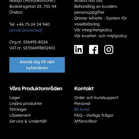
Nässjö (Huvudkontoret)
Arbeta hos oss
Boskärsgatan 23, 702 44
Behandling av kunders
Örebro
personuppgifter
Qnister Whistle - System för
visselblåsning
Tel: +46 75-24 24 940
Vår integritetspolicy
[email protected]
Vår kvalitet- och miljöpolicy
Org.nr: 556493-8024
VAT.nr: SE556493802401
Anmäl dig till vårt
nyhetsbrev
Våra Produktområden
Kontakt
Lager
Order och kundsupport
Linjära produkter
Personal
Tätningar
Bli kund
Låselement
FAQ - Vanliga frågor
Service & Underhåll
Affärsvillkor