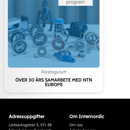
Företagsnytt
ÖVER 30 ÅRS SAMARBETE MED NTN
EUROPE
Adressuppgifter
Om Internordic
Lerbacksgatan 3, 571 38
Om oss