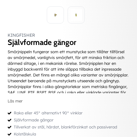
KINGFISHER
Självformade gängor
Smörjnippeln fungerar som ett munstycke som tillåter tillförsel
av smörjmedel, vanligtvis smörjfett, för att minska friktion och
därmed slitage, i en mekanisk rörelse. Smörjnipplen har en
inbyggd backventil för att inte släppa tillbaka det inpressade
smörjmedlet. Det finns en mängd olika varianter av smörjnipplar.
Utseendet beroende på munstyckets utseende och gängtyp.
Smörjnipplar finns i olika gängstorlekar som metriska fingängor,
SAE, UNF, PTF, BSPT, BSF och i raka eller vinklade varianter för
praktisk åtkomlighet för smörjning.
Läs mer
Smörjnipplar kan vara inpressade i maskindelarna men olika
typer av gängor är den vanligaste fästmetoden, framför allt om
Raka eller 45° alternativt 90° vinklar
smörjnippeln sitter i rörliga maskindelar. Förutom att minska
Självformade gängor
friktion skyddar man rörliga delar från att fastna genom yttre
Tillverkat av stål, härdat, blankförzinkat och passiverad
påverkan av till exempel vatten eller andra oönskade substanser
i applikationen.
Kolstålskula