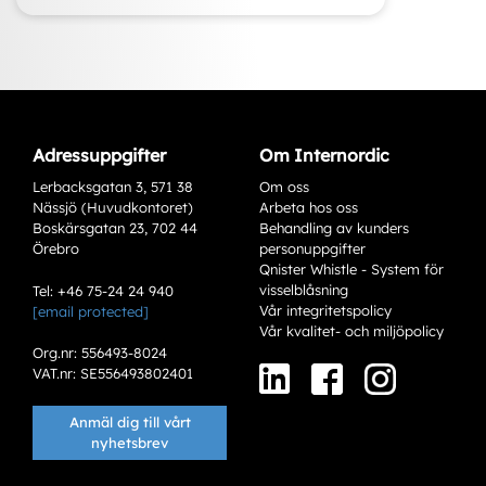
Adressuppgifter
Om Internordic
Lerbacksgatan 3, 571 38
Om oss
Nässjö (Huvudkontoret)
Arbeta hos oss
Boskärsgatan 23, 702 44
Behandling av kunders
Örebro
personuppgifter
Qnister Whistle - System för
visselblåsning
Tel: +46 75-24 24 940
Vår integritetspolicy
[email protected]
Varianter
Vår kvalitet- och miljöpolicy
Org.nr: 556493-8024
VAT.nr: SE556493802401
Anmäl dig till vårt
nyhetsbrev