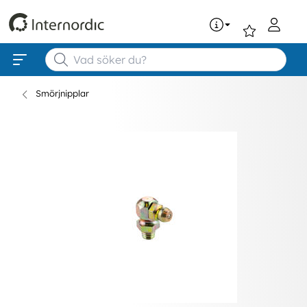
0
Smörjnipplar