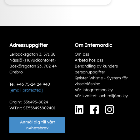
Adressuppgifter
Om Internordic
Lerbacksgatan 3, 571 38
Om oss
Nässjö (Huvudkontoret)
Arbeta hos oss
Boskärsgatan 23, 702 44
Behandling av kunders
Örebro
personuppgifter
Qnister Whistle - System för
visselblåsning
Tel: +46 75-24 24 940
Vår integritetspolicy
[email protected]
Varianter
Vår kvalitet- och miljöpolicy
Org.nr: 556493-8024
VAT.nr: SE556493802401
Anmäl dig till vårt
nyhetsbrev