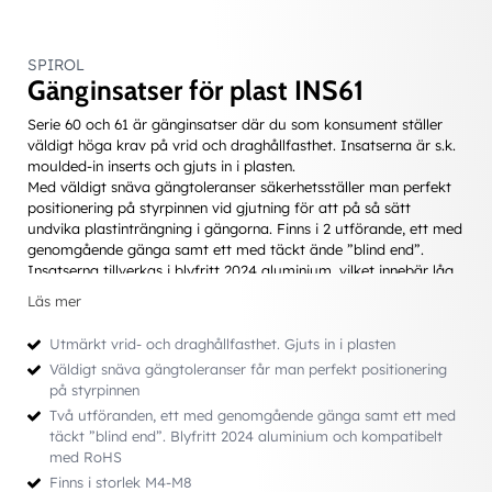
SPIROL
Gänginsatser för plast INS61
Serie 60 och 61 är gänginsatser där du som konsument ställer
väldigt höga krav på vrid och draghållfasthet. Insatserna är s.k.
moulded-in inserts och gjuts in i plasten.
Med väldigt snäva gängtoleranser säkerhetsställer man perfekt
positionering på styrpinnen vid gjutning för att på så sätt
undvika plastinträngning i gängorna. Finns i 2 utförande, ett med
genomgående gänga samt ett med täckt ände ”blind end”.
Insatserna tillverkas i blyfritt 2024 aluminium, vilket innebär låg
vikt och kompabilitet med RoHS. Finns i storlek M4 till M8.
Läs mer
Utmärkt vrid- och draghållfasthet. Gjuts in i plasten
Väldigt snäva gängtoleranser får man perfekt positionering
på styrpinnen
Två utföranden, ett med genomgående gänga samt ett med
täckt ”blind end”. Blyfritt 2024 aluminium och kompatibelt
med RoHS
Finns i storlek M4-M8