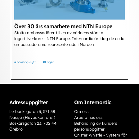
Över 30 års samarbete med NTN Europe
Stolta ambassadörer till en av världens största
lagertillverkare - NTN Europe. Internordic är idag de enda
ambassadörerna representerade i Norden.
#Företagsnytt
#Lager
Adressuppgifter
Om Internordic
Lerbacksgatan 3, 571 38
Om oss
Nässjö (Huvudkontoret)
Arbeta hos oss
Boskärsgatan 23, 702 44
Behandling av kunders
Örebro
personuppgifter
Qnister Whistle - System för