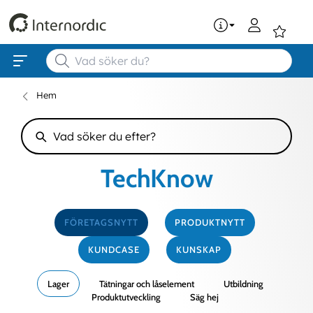
0
Hem
TechKnow
FÖRETAGSNYTT
PRODUKTNYTT
KUNDCASE
KUNSKAP
Lager
Tätningar och låselement
Utbildning
Produktutveckling
Säg hej