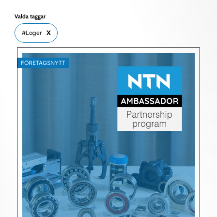
Valda taggar
#Lager
X
FÖRETAGSNYTT