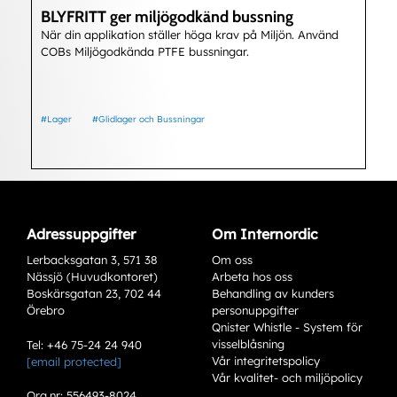
BLYFRITT ger miljögodkänd bussning
När din applikation ställer höga krav på Miljön. Använd
COBs Miljögodkända PTFE bussningar.
#Lager
#Glidlager och Bussningar
Adressuppgifter
Om Internordic
Lerbacksgatan 3, 571 38
Om oss
Nässjö (Huvudkontoret)
Arbeta hos oss
Boskärsgatan 23, 702 44
Behandling av kunders
Örebro
personuppgifter
Qnister Whistle - System för
visselblåsning
Tel: +46 75-24 24 940
Vår integritetspolicy
[email protected]
Vår kvalitet- och miljöpolicy
Org.nr: 556493-8024