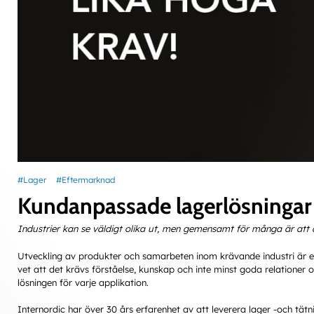
#Lager
#Eftermarknad
Kundanpassade lagerlösningar 
Industrier kan se väldigt olika ut, men gemensamt för många är att de
Utveckling av produkter och samarbeten inom krävande industri är e
vet att det krävs förståelse, kunskap och inte minst goda relationer
lösningen för varje applikation.
Internordic har över 30 års erfarenhet av att leverera lager -och tätni