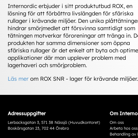
Internordic erbjuder i sitt produktutbud ROX, en
lösning för att förbättra livslängden för sfäriska
rullager i krävande miljöer. Den unika plåttätninge
hindrar smörjmedlet att försvinna samtidigt som
tätningen motverkar föroreningar att tränga in. 
produkten har samma dimensioner som öppna
sfäriska rullager är det enkelt att byta och optim
applikationer där man upplever problem med
lagerhaveri och smörjproblem.
Läs mer
om ROX SNR - lager för krävande miljöer.
Adressuppgifter
Om Interno
Lerbacksgatan 3, 571 38 Nässjö (Huvudkontoret)
Om oss
Boskärsgatan 23, 702 44 Örebro
Arbeta hos oss
Behandling av 