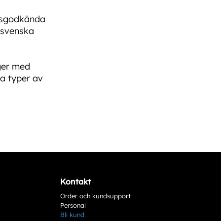
elsgodkända
 svenska
ager med
a typer av
Kontakt
Order och kundsupport
Personal
Bli kund