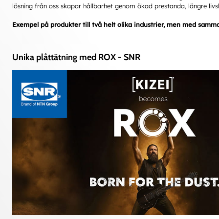
lösning från oss skapar hållbarhet genom ökad prestanda, längre liv
Exempel på produkter till två helt olika industrier, men med samm
Unika plåttätning med ROX - SNR