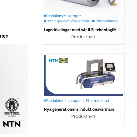
#Produktnytt
#Lager
#Tätningar och låselement
#Eftermarknad
Lagerlösningar med vår ILS-teknologi®
rien
Produktnytt
#Produktnytt
#Lager
#Eftermarknad
Nya generationens induktionsvärmare
Produktnytt