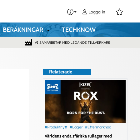
0
Logga in
BERÄKNINGAR
TECHKNOW
VI SAMARBETAR MED LEDANDE TILLVERKARE
Relaterade
#Produktnytt
#Lager
#Eftermarknad
Världens enda sfäriska rullager med