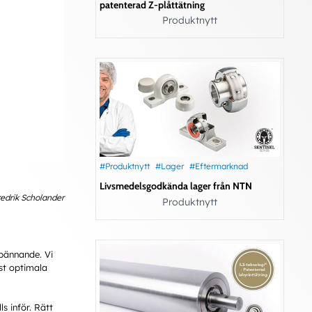
patenterad Z-plåttätning
Produktnytt
#Produktnytt
#Lager
#Eftermarknad
Livsmedelsgodkända lager från NTN
redrik Scholander
Produktnytt
pännande. Vi
st optimala
s inför. Rätt