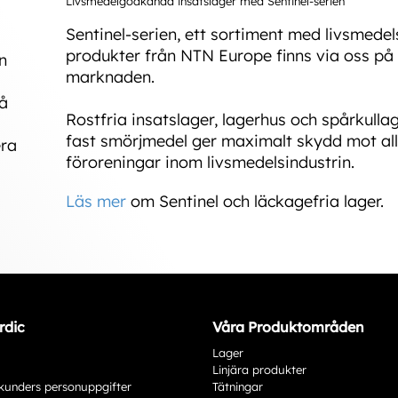
Livsmedelgodkända insatslager med Sentinel-serien
Sentinel-serien, ett sortiment med livsmed
produkter från NTN Europe finns via oss på
n
marknaden.
Då
Rostfria insatslager, lagerhus och spårkull
fast smörjmedel ger maximalt skydd mot all
era
föroreningar inom livsmedelsindustrin.
Läs mer
om Sentinel och läckagefria lager.
rdic
Våra Produktområden
Lager
Linjära produkter
kunders personuppgifter
Tätningar