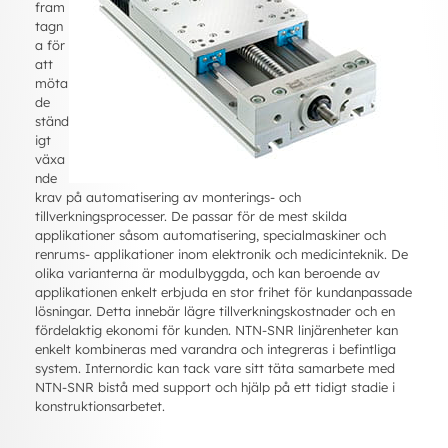
fram
tagn
a för
att
möta
de
ständ
igt
växa
nde
krav på automatisering av monterings- och
tillverkningsprocesser. De passar för de mest skilda
applikationer såsom automatisering, specialmaskiner och
renrums- applikationer inom elektronik och medicinteknik. De
olika varianterna är modulbyggda, och kan beroende av
applikationen enkelt erbjuda en stor frihet för kundanpassade
lösningar. Detta innebär lägre tillverkningskostnader och en
fördelaktig ekonomi för kunden. NTN-SNR linjärenheter kan
enkelt kombineras med varandra och integreras i befintliga
system. Internordic kan tack vare sitt täta samarbete med
NTN-SNR bistå med support och hjälp på ett tidigt stadie i
konstruktionsarbetet.