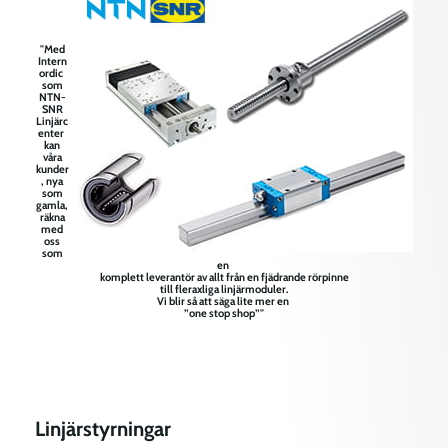
"Med
Intern
ordic
som
NTN-
SNR
Linjärc
enter
kan
våra
kunder
, nya
som
gamla,
räkna
med
oss
som
en
komplett leverantör av allt från en fjädrande rörpinne
till fleraxliga linjärmoduler.
Vi blir så att säga lite mer en
”one stop shop”"
Linjärstyrningar