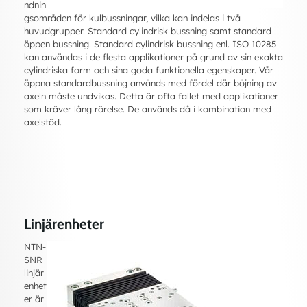
ndnin
gsområden för kulbussningar, vilka kan indelas i två
huvudgrupper. Standard cylindrisk bussning samt standard
öppen bussning. Standard cylindrisk bussning enl. ISO 10285
kan användas i de flesta applikationer på grund av sin exakta
cylindriska form och sina goda funktionella egenskaper. Vår
öppna standardbussning används med fördel där böjning av
axeln måste undvikas. Detta är ofta fallet med applikationer
som kräver lång rörelse. De används då i kombination med
axelstöd.
Linjärenheter
NTN-
SNR
linjär
enhet
er är