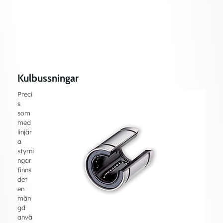
Kulbussningar
Preci
s
som
med
linjär
a
styrni
ngar
finns
det
en
män
gd
anvä