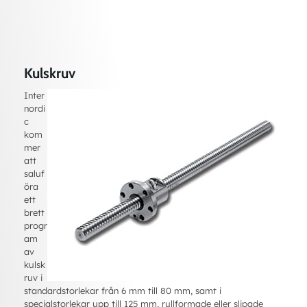
Kulskruv
Inter
nordi
c
kom
mer
att
saluf
öra
ett
brett
progr
am
av
kulsk
ruv i
standardstorlekar från 6 mm till 80 mm, samt i
specialstorlekar upp till 125 mm, rullformade eller slipade