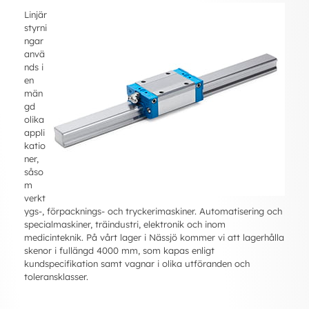
Linjär
styrni
ngar
anvä
nds i
en
män
gd
olika
appli
katio
ner,
såso
m
verkt
ygs-, förpacknings- och tryckerimaskiner. Automatisering och
specialmaskiner, träindustri, elektronik och inom
medicinteknik. På vårt lager i Nässjö kommer vi att lagerhålla
skenor i fullängd 4000 mm, som kapas enligt
kundspecifikation samt vagnar i olika utföranden och
toleransklasser.