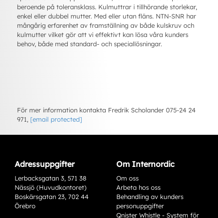
beroende på toleransklass. Kulmuttrar i tillhörande storlekar,
enkel eller dubbel mutter. Med eller utan fläns. NTN-SNR har
mångårig erfarenhet av framställning av både kulskruv och
kulmutter vilket gör att vi effektivt kan lösa våra kunders
behov, både med standard- och speciallösningar.
För mer information kontakta Fredrik Scholander 075-24 24
971,
[email protected]
Adressuppgifter
Om Internordic
Lerbacksgatan 3, 571 38
Om oss
Nässjö (Huvudkontoret)
Arbeta hos oss
Boskärsgatan 23, 702 44
Behandling av kunders
Örebro
personuppgifter
Qnister Whistle - System för