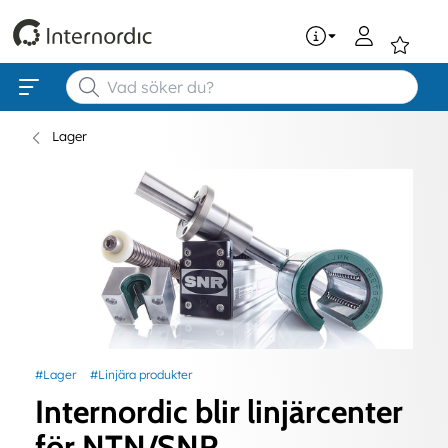
0
Lager
#Lager
#Linjära produkter
Internordic blir linjärcenter
för NTN/SNR