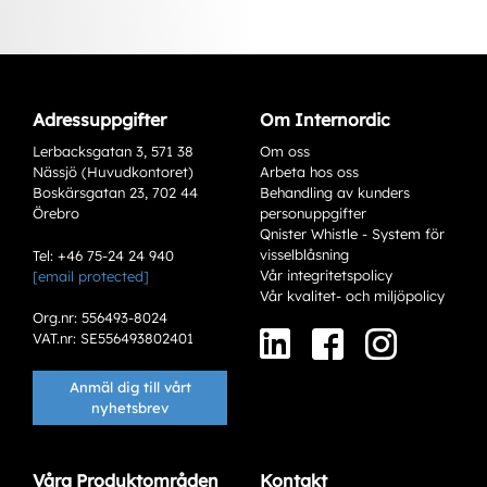
Adressuppgifter
Om Internordic
Lerbacksgatan 3, 571 38
Om oss
Nässjö (Huvudkontoret)
Arbeta hos oss
Boskärsgatan 23, 702 44
Behandling av kunders
Örebro
personuppgifter
Qnister Whistle - System för
visselblåsning
Tel: +46 75-24 24 940
Vår integritetspolicy
[email protected]
Varianter
Vår kvalitet- och miljöpolicy
Org.nr: 556493-8024
VAT.nr: SE556493802401
Anmäl dig till vårt
nyhetsbrev
Våra Produktområden
Kontakt