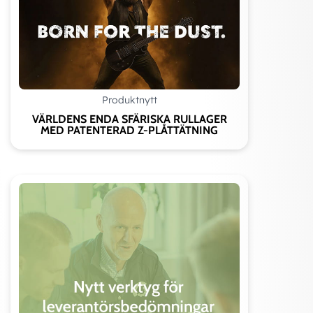
STÅL
DRIFTSFÖRHÅLLANDEN
MEDIA
Mineral oils
HFA v
Produktnytt
VÄRLDENS ENDA SFÄRISKA RULLAGER
(DIN 51524)
HFB
MED PATENTERAD Z-PLÅTTÄTNING
TEMPERATUR
-30°C
+5°C
+105°C
+60°C
HASTIGHET
≤0.5 m/sn
≤0.5
m/sn