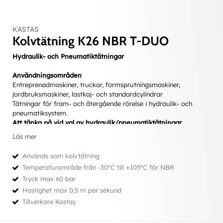
KASTAS
Kolvtätning K26 NBR T-DUO
Hydraulik- och Pneumatiktätningar
Användningsområden
Dubbelverkande för hydraulik alternativt pneumatik
Entreprenadmaskiner, truckar, formsprutningsmaskiner,
jordbruksmaskiner, lastkaj- och standardcylindrar
Tätningar för fram- och återgående rörelse i hydraulik- och
pneumatiksystem.
Att tänka på vid val av hydraulik/pneumatiktätningar
• Bestämma val av ett för applikationen lämpligt
Läs mer
inbyggnadsmått.
• Att följa de rekommendationer som gäller toleranser, ytfinhet,
Används som kolvtätning
radier etc. för inbyggnaden.
Temperaturområde från -30ºC till +105ºC för NBR
• Att tänka igenom hur tätningen kommer att monteras. Hur
Tryck max 60 bar
mycket den behöver töjas eller om den kan skadas av skarpa
kanter.
Hastighet max 0,5 m per sekund
• Tryck (min/normalt/max)
Tillverkare Kastaş
• Hastighet (cykler/slaglängd)
• Temperatur (min/normalt/max)