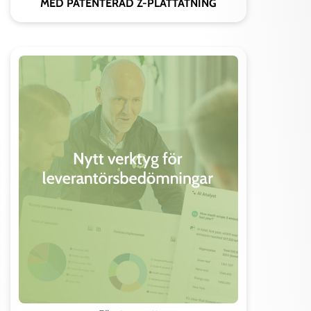
MED PATENTERAD Z-PLÅTTÄTNING