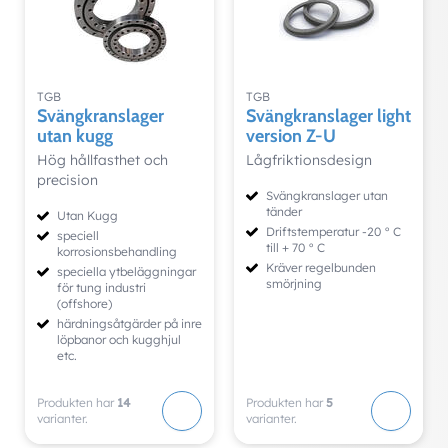
TGB
TGB
Svängkranslager
Svängkranslager light
utan kugg
version Z-U
Hög hållfasthet och
Lågfriktionsdesign
precision
Svängkranslager utan
tänder
Utan Kugg
Driftstemperatur -20 ° C
speciell
till + 70 ° C
korrosionsbehandling
Kräver regelbunden
speciella ytbeläggningar
smörjning
för tung industri
(offshore)
härdningsåtgärder på inre
löpbanor och kugghjul
etc.
Produkten har
14
Produkten har
5
varianter.
varianter.