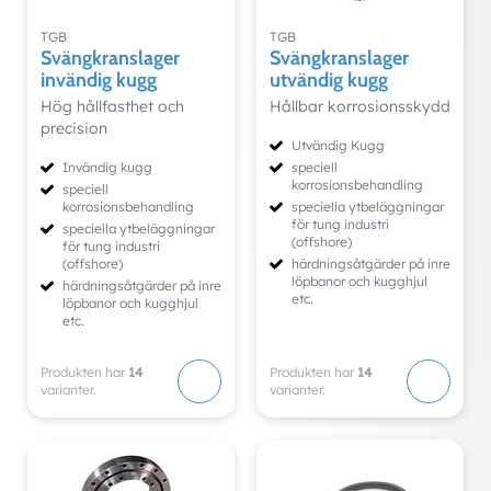
TGB
TGB
Svängkranslager
Svängkranslager
invändig kugg
utvändig kugg
Hög hållfasthet och
Hållbar korrosionsskydd
precision
Utvändig Kugg
Invändig kugg
speciell
korrosionsbehandling
speciell
korrosionsbehandling
speciella ytbeläggningar
för tung industri
speciella ytbeläggningar
(offshore)
för tung industri
(offshore)
härdningsåtgärder på inre
löpbanor och kugghjul
härdningsåtgärder på inre
etc.
löpbanor och kugghjul
etc.
Produkten har
14
Produkten har
14
varianter.
varianter.