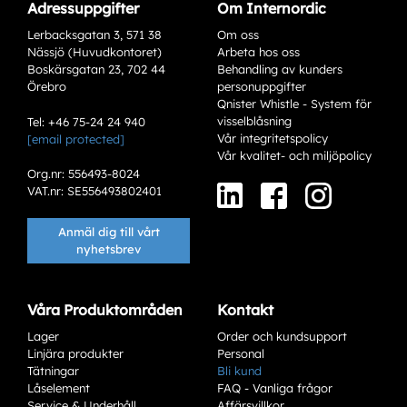
Adressuppgifter
Om Internordic
Lerbacksgatan 3, 571 38
Om oss
Nässjö (Huvudkontoret)
Arbeta hos oss
Boskärsgatan 23, 702 44
Behandling av kunders
Örebro
personuppgifter
Qnister Whistle - System för
visselblåsning
Tel: +46 75-24 24 940
Vår integritetspolicy
[email protected]
Vår kvalitet- och miljöpolicy
Org.nr: 556493-8024
VAT.nr: SE556493802401
Anmäl dig till vårt
nyhetsbrev
Våra Produktområden
Kontakt
Lager
Order och kundsupport
Linjära produkter
Personal
Tätningar
Bli kund
Låselement
FAQ - Vanliga frågor
Service & Underhåll
Affärsvillkor