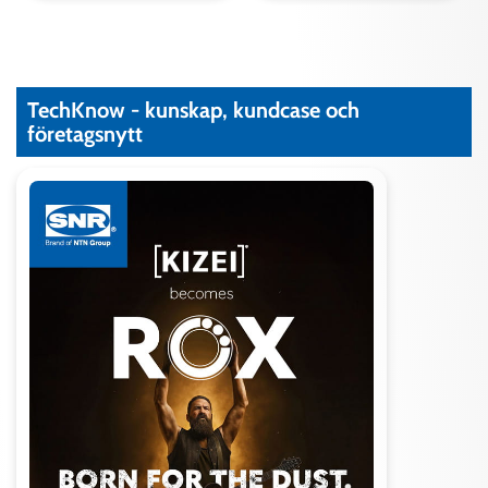
TechKnow - kunskap, kundcase och
företagsnytt