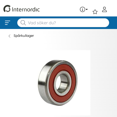
0
Spårkullager