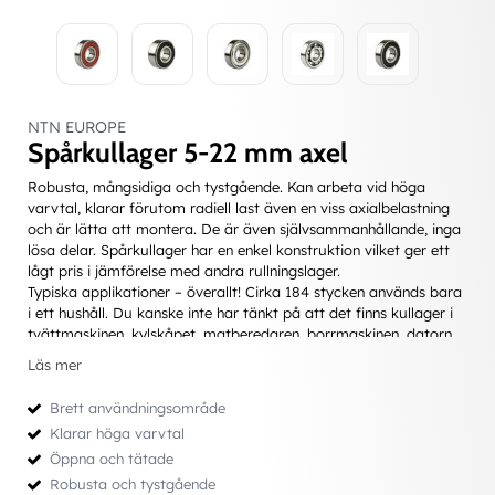
NTN EUROPE
Spårkullager 5-22 mm axel
Robusta, mångsidiga och tystgående. Kan arbeta vid höga
varvtal, klarar förutom radiell last även en viss axialbelastning
och är lätta att montera. De är även självsammanhållande, inga
lösa delar. Spårkullager har en enkel konstruktion vilket ger ett
lågt pris i jämförelse med andra rullningslager.
Typiska applikationer – överallt! Cirka 184 stycken används bara
i ett hushåll. Du kanske inte har tänkt på att det finns kullager i
tvättmaskinen, kylskåpet, matberedaren, borrmaskinen, datorn,
bilen, cykeln, skateboarden, hårtorken, CD-spelaren... Därtill
Läs mer
kommer all användning i industrin...
Brett användningsområde
Enradiga lager finns även med effektiva tätningar; de är då
Klarar höga varvtal
engångsmordade och under normala förhållanden helt
Öppna och tätade
underhållsfria.
Robusta och tystgående