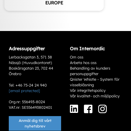
EUROPE
Adressuppgifter
Om Internordic
Lerbacksgatan 3, 571 38
Om oss
Nässjö (Huvudkontoret)
Arbeta hos oss
Boskärsgatan 23, 702 44
Behandling av kunders
Örebro
personuppgifter
Qnister Whistle - System för
visselblåsning
Tel: +46 75-24 24 940
Vår integritetspolicy
[email protected]
Varianter
Vår kvalitet- och miljöpolicy
Org.nr: 556493-8024
VAT.nr: SE556493802401
Anmäl dig till vårt
nyhetsbrev