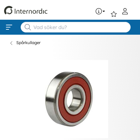
0
Spårkullager