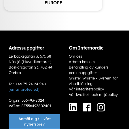
EUROPE
Adressuppgifter
Om Internordic
Lerbacksgatan 3, 571 38
Om oss
Nässjö (Huvudkontoret)
Arbeta hos oss
Boskärsgatan 23, 702 44
Behandling av kunders
Örebro
personuppgifter
Qnister Whistle - System för
visselblåsning
Tel: +46 75-24 24 940
Vår integritetspolicy
[email protected]
Varianter
Vår kvalitet- och miljöpolicy
Org.nr: 556493-8024
VAT.nr: SE556493802401
Anmäl dig till vårt
nyhetsbrev