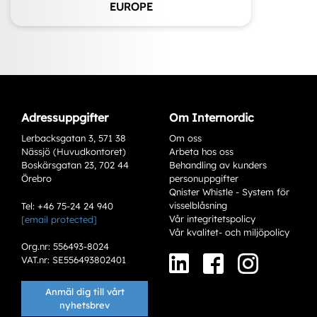
EUROPE
Adressuppgifter
Om Internordic
Lerbacksgatan 3, 571 38
Om oss
Nässjö (Huvudkontoret)
Arbeta hos oss
Boskärsgatan 23, 702 44
Behandling av kunders
Örebro
personuppgifter
Qnister Whistle - System för
visselblåsning
Tel: +46 75-24 24 940
Vår integritetspolicy
[email protected]
Varianter
Vår kvalitet- och miljöpolicy
Org.nr: 556493-8024
VAT.nr: SE556493802401
Anmäl dig till vårt
nyhetsbrev