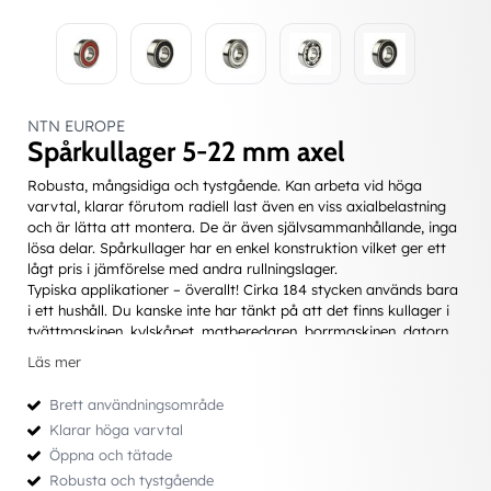
NTN EUROPE
Spårkullager 5-22 mm axel
Robusta, mångsidiga och tystgående. Kan arbeta vid höga
varvtal, klarar förutom radiell last även en viss axialbelastning
och är lätta att montera. De är även självsammanhållande, inga
lösa delar. Spårkullager har en enkel konstruktion vilket ger ett
lågt pris i jämförelse med andra rullningslager.
Typiska applikationer – överallt! Cirka 184 stycken används bara
i ett hushåll. Du kanske inte har tänkt på att det finns kullager i
tvättmaskinen, kylskåpet, matberedaren, borrmaskinen, datorn,
bilen, cykeln, skateboarden, hårtorken, CD-spelaren... Därtill
Läs mer
kommer all användning i industrin...
Brett användningsområde
Enradiga lager finns även med effektiva tätningar; de är då
Klarar höga varvtal
engångsmordade och under normala förhållanden helt
Öppna och tätade
underhållsfria.
Robusta och tystgående