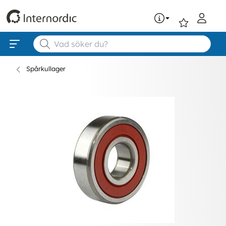
0
Spårkullager