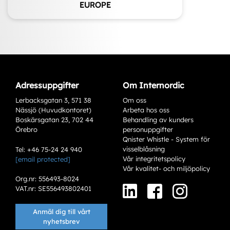
EUROPE
Adressuppgifter
Om Internordic
Lerbacksgatan 3, 571 38
Om oss
Nässjö (Huvudkontoret)
Arbeta hos oss
Boskärsgatan 23, 702 44
Behandling av kunders
Örebro
personuppgifter
Qnister Whistle - System för
visselblåsning
Tel: +46 75-24 24 940
Vår integritetspolicy
[email protected]
Varianter
Vår kvalitet- och miljöpolicy
Org.nr: 556493-8024
VAT.nr: SE556493802401
Anmäl dig till vårt
nyhetsbrev