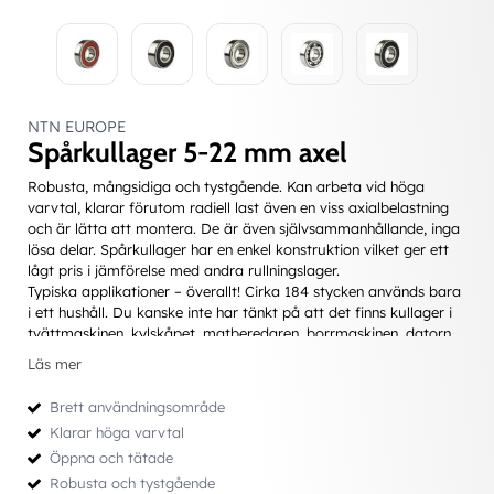
NTN EUROPE
Spårkullager 5-22 mm axel
Robusta, mångsidiga och tystgående. Kan arbeta vid höga
varvtal, klarar förutom radiell last även en viss axialbelastning
och är lätta att montera. De är även självsammanhållande, inga
lösa delar. Spårkullager har en enkel konstruktion vilket ger ett
lågt pris i jämförelse med andra rullningslager.
Typiska applikationer – överallt! Cirka 184 stycken används bara
i ett hushåll. Du kanske inte har tänkt på att det finns kullager i
tvättmaskinen, kylskåpet, matberedaren, borrmaskinen, datorn,
bilen, cykeln, skateboarden, hårtorken, CD-spelaren... Därtill
Läs mer
kommer all användning i industrin...
Brett användningsområde
Enradiga lager finns även med effektiva tätningar; de är då
Klarar höga varvtal
engångsmordade och under normala förhållanden helt
Öppna och tätade
underhållsfria.
Robusta och tystgående