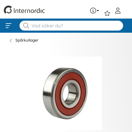
0
Spårkullager