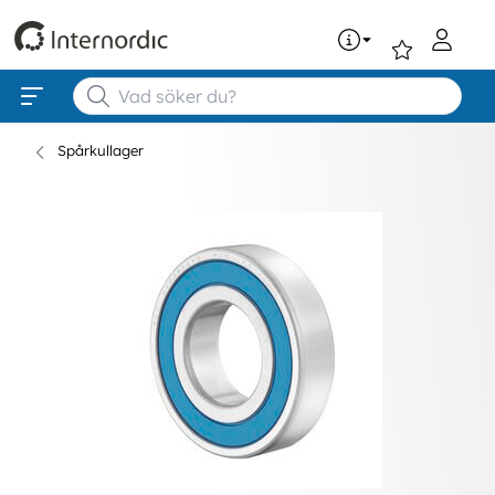
0
Spårkullager