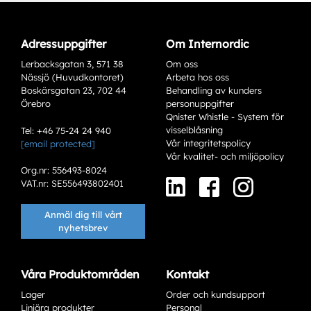
Adressuppgifter
Om Internordic
Lerbacksgatan 3, 571 38
Om oss
Nässjö (Huvudkontoret)
Arbeta hos oss
Boskärsgatan 23, 702 44
Behandling av kunders
Örebro
personuppgifter
Qnister Whistle - System för
visselblåsning
Tel: +46 75-24 24 940
Vår integritetspolicy
[email protected]
Varianter
Vår kvalitet- och miljöpolicy
Org.nr: 556493-8024
VAT.nr: SE556493802401
Anmäl dig till vårt
nyhetsbrev
Våra Produktområden
Kontakt
Lager
Order och kundsupport
Add to existing cart row
Linjära produkter
Personal