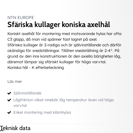
NTN EUROPE
Sfäriska kullager koniska axelhål
Koniskt axelhål för montering med motsvarande hylsa har ofta
C3 glapp, då man vid spänner fast lagret på axel.
Sfäriska kullager är 2-radiga och är självinställande och därför
okänsliga för snedställningar. Tillåten snedställning är 2-4°. På
grund av den inre konstruktionen är den axiella bärigheten låg,
däremot lämpar sig sfäriskt kullager för höga varvtal.
Koniska hål - K efterbeteckning
Att tänka på
Läs mer
DÄRFÖR SKA ETT LAGER SMÖRJAS
Självinställande
Undvika metallisk kontakt mellan rullkropparna och
Lågfriktion vilket innebär låg temperatur även vid höga
lagerringarna - eliminera slitage
varvtal
Reducera friktionen i lagret
Enkel montering med klämhylsa
Skyddar mot korrosion
I det fall smörjningen sker med smörjfett, har smörjningen
Teknisk data
oftast som uppgift att även