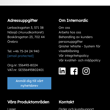
Adressuppgifter
Om Internordic
Lerbacksgatan 3, 571 38
Om oss
Nässjö (Huvudkontoret)
Arbeta hos oss
Boskärsgatan 23, 702 44
Behandling av kunders
Örebro
personuppgifter
Qnister Whistle - System för
visselblåsning
Tel: +46 75-24 24 940
Vår integritetspolicy
[email protected]
Varianter
Vår kvalitet- och miljöpolicy
Org.nr: 556493-8024
VAT.nr: SE556493802401
Anmäl dig till vårt
nyhetsbrev
Våra Produktområden
Kontakt
Lager
Order och kundsupport