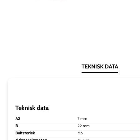
TEKNISK DATA
Teknisk data
A2
7 mm
B
22 mm
Bultstorlek
M6