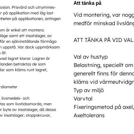
Att tänka på
rrosion. Prisvärd och utrymmes-
r på applikation med låg last
Vid montering, var nogg
nheten på applikationen, antingen
medför minskad livslän
om är enkel att montera.
läge samt ett insatslager, av
ATT TÄNKA PÅ VID VA
får en självinställande förmåga
kan uppstå. Var dock uppmärksam
 åt.
Val av hustyp
 vad lagret klarar. Lagren är
ållanden betraktas de som
Belastning, speciellt o
lar som kläms runt lagret,
generellt finns för denn
kläms vid värmeutvidgn
erdiameter
Typ av miljö
Varvtal
 livsmedels- och
tas som livstidssmorda, men
Fixeringsmetod på axel,
r byte av insatslager, då dessa
Axeltolerans
v insatslager; stoppskruvar,