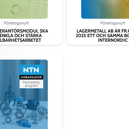
Add as new cart row
d to existing cart row
Företagsnytt
Företagsnytt
VERANTÖRSMODUL SKA
LAGERMETALL AB ÄR FR.
ENKLA OCH STÄRKA
2025 ETT OCH SAMMA B
LBARHETSARBETET
INTERNORDIC