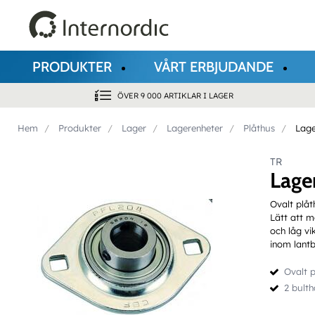
PRODUKTER
VÅRT ERBJUDANDE
ÖVER 9 000 ARTIKLAR I LAGER
Hem
Produkter
Lager
Lagerenheter
Plåthus
Lage
TR
Lage
Ovalt plåth
Lätt att m
och låg vi
inom lantb
Ovalt p
2 bulth