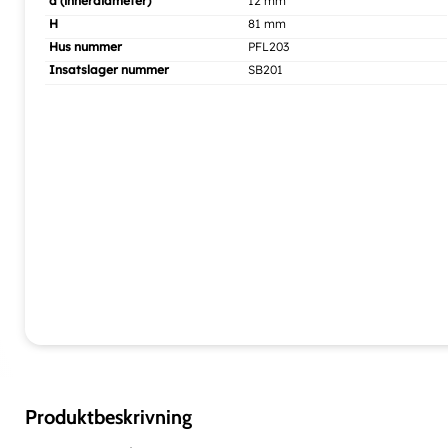
d (innerdiameter)
12 mm
H
81 mm
Hus nummer
PFL203
Insatslager nummer
SB201
Produktbeskrivning