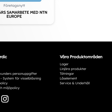
Företagsnytt
ÅRS SAMARBETE MED NTN
EUROPE
rdic
Våra Produktområden
Lager
Linjära produkter
kunders personuppgifter
Tätningar
 - System för visselblåsning
Låselement
policy
Service & Underhåll
ch miljöpolicy