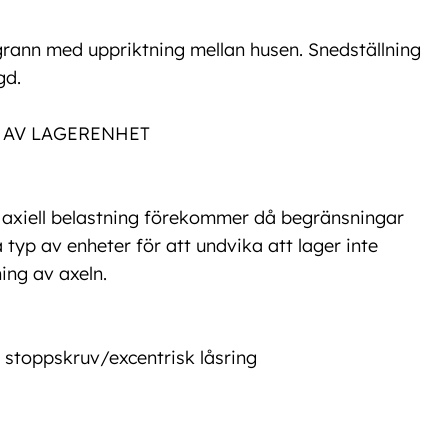
rann med uppriktning mellan husen. Snedställning
gd.
L AV LAGERENHET
m axiell belastning förekommer då begränsningar
a typ av enheter för att undvika att lager inte
ing av axeln.
 stoppskruv/excentrisk låsring