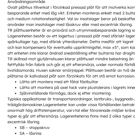
Användningsområde
Ovalt plåthus tillverkat i förzinkad pressad plåt för att motverka ko
besparande enhet med låg vikt. Enheten monteras enkelt med 2 bulta
och medium rotationshastighet. Val av insatslager beror på beskaffe
använder man insatslager med låsskruv eller med excentrisk låsring.
TR plåthusenheter är en prisvärd och utrymmesbesparande lagring s
Lagerenheten består av ett lagerhus i pressad plåt med sfäriskt lager
spårkullager typ, med sfärisk ytterdiameter. Detta medför att lagret 
och kan kompensera för eventuella uppriktningsfel, max ±5°, som 
att enheten inte klarar ändrad snedställning efter bultarna har dragits
Till skillnad mot gjutjärnshusen klarar plåthuset mindre belastning än
fettfyllda från fabrik och går ej att eftersmörja, under normala förh
livstidssmorda. Husen saknar smörjnippel. Plåthusen består av två de
plåtarna är kallvalsad plåt som förzinkats för att stå emot korrosion.
Lätta att montera med ett fåtal fästbultar
Lätta att montera på axel tack vare plustolerans i lagrets inn
Självinställande förmåga, dock ej efter montering
Typiska applikationer är transportanordningar, lantbruks-, byggnads-,
trädgårdsmaskiner.Lagerenheter kan under vissa förhållanden betrak
onormalt hög driftstemperatur, varvtal eller förorenade miljöer kräve
typer ej går att eftersmörja. Lagerenheterna finns med 2 olika typer a
excentrisk låsring.
SB – stoppskruv
SA – låsring