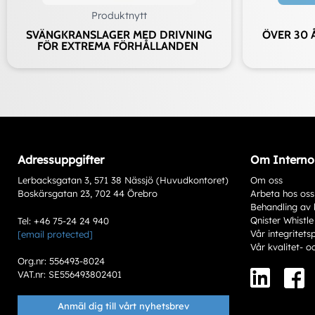
Produktnytt
SVÄNGKRANSLAGER MED DRIVNING
ÖVER 30 
FÖR EXTREMA FÖRHÅLLANDEN
Adressuppgifter
Om Interno
Lerbacksgatan 3, 571 38 Nässjö (Huvudkontoret)
Om oss
Boskärsgatan 23, 702 44 Örebro
Arbeta hos oss
Behandling av 
Qnister Whistle
Tel: +46 75-24 24 940
Vår integritets
[email protected]
Vår kvalitet- o
Org.nr: 556493-8024
VAT.nr: SE556493802401
Anmäl dig till vårt nyhetsbrev