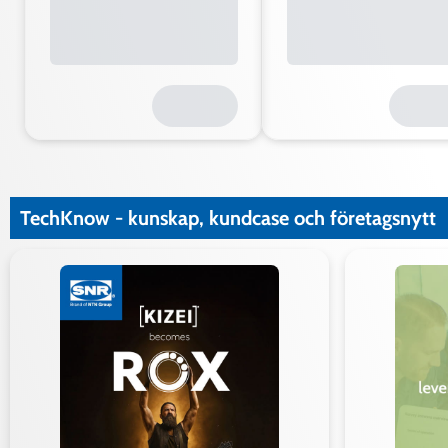
TechKnow - kunskap, kundcase och företagsnytt