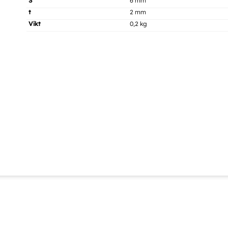
S
6 mm
t
2 mm
Vikt
0,2 kg