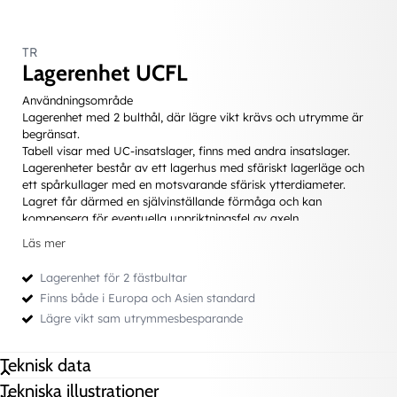
TR
Lagerenhet UCFL
Användningsområde
Lagerenhet med 2 bulthål, där lägre vikt krävs och utrymme är
begränsat.
Tabell visar med UC-insatslager, finns med andra insatslager.
Lagerenheter består av ett lagerhus med sfäriskt lagerläge och
ett spårkullager med en motsvarande sfärisk ytterdiameter.
Lagret får därmed en självinställande förmåga och kan
kompensera för eventuella uppriktningsfel av axeln.
Lätta att montera med ett fåtal fästbultar
Läs mer
Lätta att montera på axel tack vare plustolerans i lagrets
innerdiameter
Lagerenhet för 2 fästbultar
Självinställande förmåga
Finns både i Europa och Asien standard
Tål stötbelastningar
Lägre vikt sam utrymmesbesparande
Typiska applikationer är transportanordningar, lantbruks-,
byggnads-, livsmedels- och trädgårdsmaskiner. Lagerenheter kan
under vissa förhållanden betraktas som livstidssmorda, men
Teknisk data
onormalt hög driftstemperatur, varvtal eller förorenade miljöer
kräver eftersmörjning, därför medlevereras smörjnippel.
Tekniska illustrationer