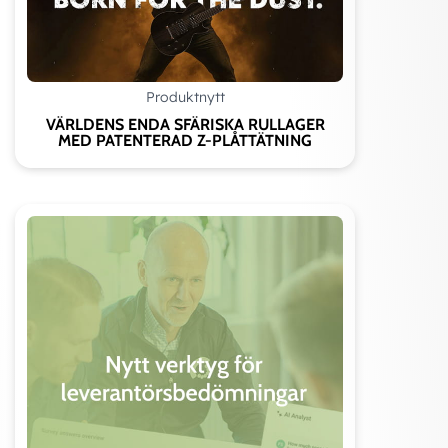
förekommer då begränsningar generellt finns
för denna typ av enheter för att undvika att
lager inte kläms vid värmeutvidgning av axeln.
Produktnytt
Typ av miljö
VÄRLDENS ENDA SFÄRISKA RULLAGER
Varvtal
MED PATENTERAD Z-PLÅTTÄTNING
Fixeringsmetod på axel, stoppskruv/excentrisk
låsring/klämhylsa
Axeltolerans