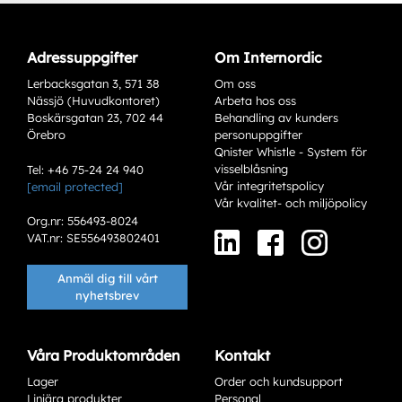
Adressuppgifter
Om Internordic
Lerbacksgatan 3, 571 38
Om oss
Nässjö (Huvudkontoret)
Arbeta hos oss
Boskärsgatan 23, 702 44
Behandling av kunders
Örebro
personuppgifter
Qnister Whistle - System för
visselblåsning
Tel: +46 75-24 24 940
Vår integritetspolicy
[email protected]
Varianter
Vår kvalitet- och miljöpolicy
Org.nr: 556493-8024
VAT.nr: SE556493802401
Anmäl dig till vårt
nyhetsbrev
Våra Produktområden
Kontakt
Lager
Order och kundsupport
Add to existing cart row
Linjära produkter
Personal