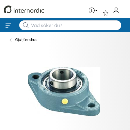
0
Gjutjärnshus