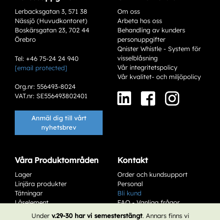
Lerbacksgatan 3, 571 38
Om oss
Nässjö (Huvudkontoret)
Arbeta hos oss
Boskärsgatan 23, 702 44
Behandling av kunders
Örebro
personuppgifter
Qnister Whistle - System för
visselblåsning
Tel: +46 75-24 24 940
Vår integritetspolicy
[email protected]
Varianter
Vår kvalitet- och miljöpolicy
Org.nr: 556493-8024
VAT.nr: SE556493802401
Anmäl dig till vårt
nyhetsbrev
Våra Produktområden
Kontakt
Lager
Order och kundsupport
Add to existing cart row
Linjära produkter
Personal
Tätningar
Bli kund
Låselement
FAQ - Vanliga frågor
Add as new cart row
Service & Underhåll
Affärsvillkor
Under
v.29-30 har vi semesterstängt
. Annars finns vi