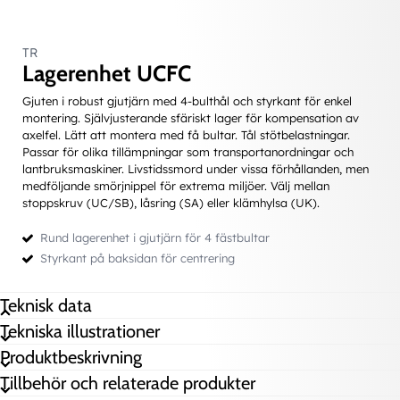
TR
Lagerenhet UCFC
Gjuten i robust gjutjärn med 4-bulthål och styrkant för enkel
montering. Självjusterande sfäriskt lager för kompensation av
axelfel. Lätt att montera med få bultar. Tål stötbelastningar.
Passar för olika tillämpningar som transportanordningar och
lantbruksmaskiner. Livstidssmord under vissa förhållanden, men
medföljande smörjnippel för extrema miljöer. Välj mellan
stoppskruv (UC/SB), låsring (SA) eller klämhylsa (UK).
Rund lagerenhet i gjutjärn för 4 fästbultar
Styrkant på baksidan för centrering
Teknisk data
Tekniska illustrationer
A
23 mm
Produktbeskrivning
A1
19 mm
Tillbehör och relaterade produkter
A2
10 mm