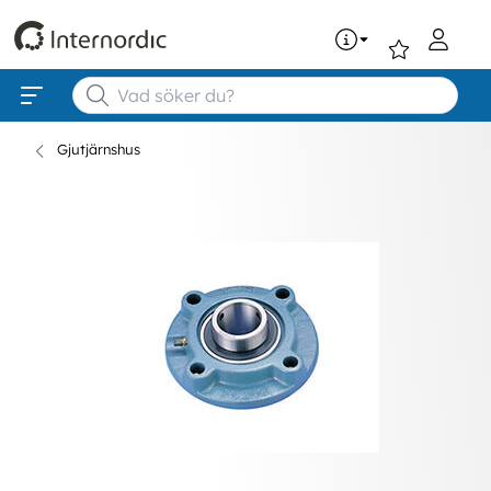
0
Gjutjärnshus