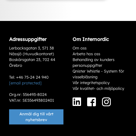
Adressuppgifter
Om Internordic
Lerbacksgatan 3, 571 38
Om oss
Nässjö (Huvudkontoret)
Arbeta hos oss
Boskärsgatan 23, 702 44
Behandling av kunders
Örebro
personuppgifter
Qnister Whistle - System för
visselblåsning
Tel: +46 75-24 24 940
Vår integritetspolicy
[email protected]
Varianter
Vår kvalitet- och miljöpolicy
Org.nr: 556493-8024
VAT.nr: SE556493802401
Anmäl dig till vårt
nyhetsbrev