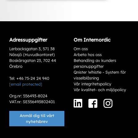
Adressuppgifter
Om Internordic
Lerbacksgatan 3, 571 38
Om oss
Nässjö (Huvudkontoret)
Arbeta hos oss
Boskärsgatan 23, 702 44
Behandling av kunders
Örebro
personuppgifter
Qnister Whistle - System för
visselblåsning
Tel: +46 75-24 24 940
Vår integritetspolicy
[email protected]
Varianter
Vår kvalitet- och miljöpolicy
Org.nr: 556493-8024
VAT.nr: SE556493802401
Anmäl dig till vårt
nyhetsbrev