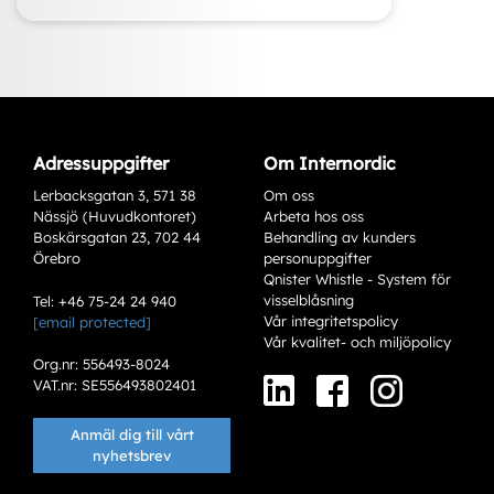
Adressuppgifter
Om Internordic
Lerbacksgatan 3, 571 38
Om oss
Nässjö (Huvudkontoret)
Arbeta hos oss
Boskärsgatan 23, 702 44
Behandling av kunders
Örebro
personuppgifter
Qnister Whistle - System för
visselblåsning
Tel: +46 75-24 24 940
Vår integritetspolicy
[email protected]
Varianter
Vår kvalitet- och miljöpolicy
Org.nr: 556493-8024
VAT.nr: SE556493802401
Anmäl dig till vårt
nyhetsbrev