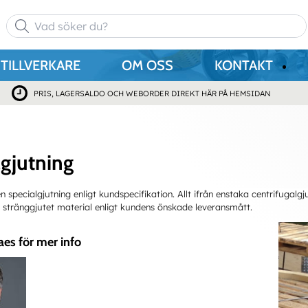
TILLVERKARE
OM OSS
KONTAKT
PRIS, LAGERSALDO OCH WEBORDER DIREKT HÄR PÅ HEMSIDAN
lgjutning
n specialgjutning enligt kundspecifikation. Allt ifrån enstaka centrifugalgju
v stränggjutet material enligt kundens önskade leveransmått.
aes för mer info