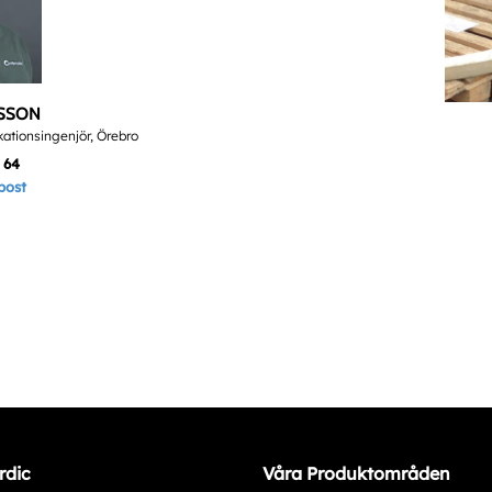
LSSON
kationsingenjör, Örebro
 64
post
rdic
Våra Produktområden