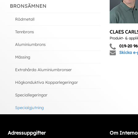
BRONSÄMNEN
Rödmetall
CLAES CAR
Tennbrons
Produkt- & appli
Aluminiumbrons
019-20 96
Skicka e-
Mässing
Extrahårda Aluminiumbronser
Högkonduktiva Kopparlegeringar
Speciallegeringar
Specialgjutning
Adressuppgifter
Om Interno