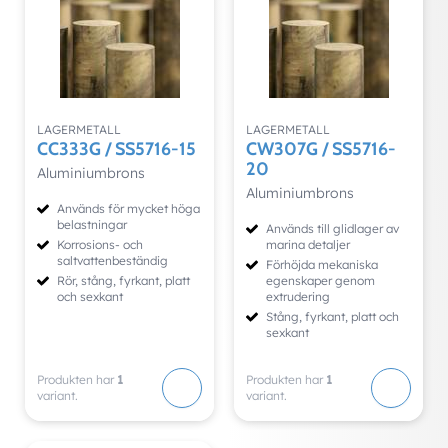
LAGERMETALL
LAGERMETALL
CC333G / SS5716-15
CW307G / SS5716-
20
Aluminiumbrons
Aluminiumbrons
Används för mycket höga
belastningar
Används till glidlager av
Korrosions- och
marina detaljer
saltvattenbeständig
Förhöjda mekaniska
Rör, stång, fyrkant, platt
egenskaper genom
och sexkant
extrudering
Stång, fyrkant, platt och
sexkant
Produkten har
1
Produkten har
1
variant.
variant.