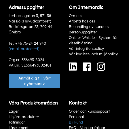
Adressuppgifter
Om Internordic
Lerbacksgatan 3, 571 38
Om oss
Nässjö (Huvudkontoret)
Arbeta hos oss
Boskärsgatan 23, 702 44
Behandling av kunders
Örebro
personuppgifter
Qnister Whistle - System för
visselblåsning
Tel: +46 75-24 24 940
Vår integritetspolicy
[email protected]
Vår kvalitet- och miljöpolicy
Org.nr: 556493-8024
VAT.nr: SE556493802401
Anmäl dig till vårt
nyhetsbrev
Våra Produktområden
Kontakt
Lager
Order och kundsupport
Linjära produkter
Personal
Tätningar
Bli kund
Låselement
FAQ - Vanliga frågor