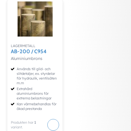
LAGERMETALL
AB-200 / C954
Aluminiumbrons
Används till glid- och
slitdetaljer, ex. styrdelar
för hydraulik, ventilsäten
m.m
Extrahård
aluminiumbrons för
extrema belastningar
Kan värmebehandlas för
ökad prestanda
Produkten har
1
variant.