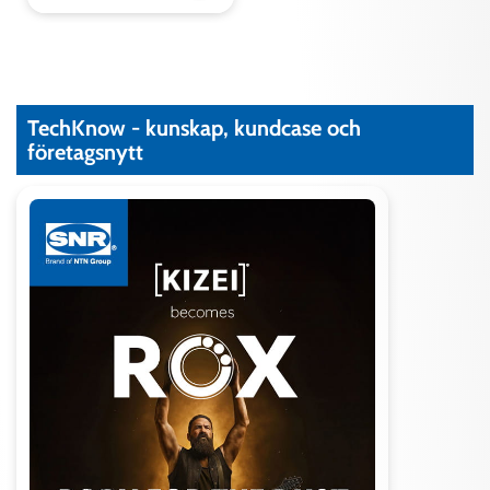
TechKnow - kunskap, kundcase och
företagsnytt