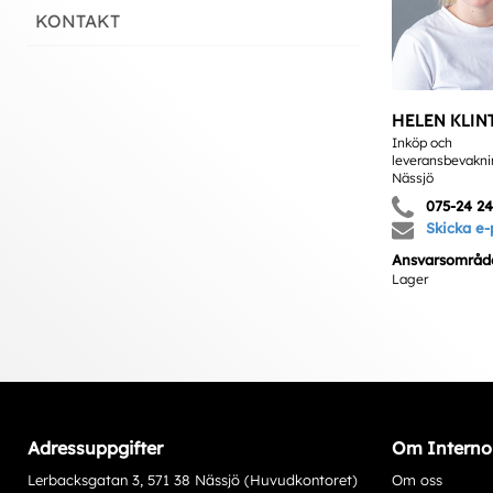
KONTAKT
HELEN KLIN
Inköp och
leveransbevakni
Nässjö
075-24 24
Skicka e-
Ansvarsområd
Lager
Adressuppgifter
Om Interno
Lerbacksgatan 3, 571 38 Nässjö (Huvudkontoret)
Om oss