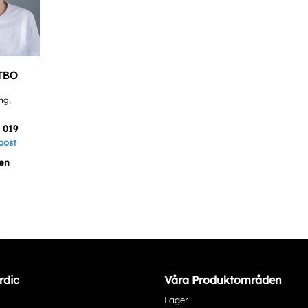
TBO
ng,
 019
post
en
rdic
Våra Produktområden
Lager