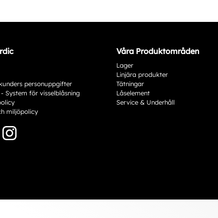
rdic
Våra Produktområden
Lager
Linjära produkter
kunders personuppgifter
Tätningar
 - System för visselblåsning
Låselement
policy
Service & Underhåll
ch miljöpolicy