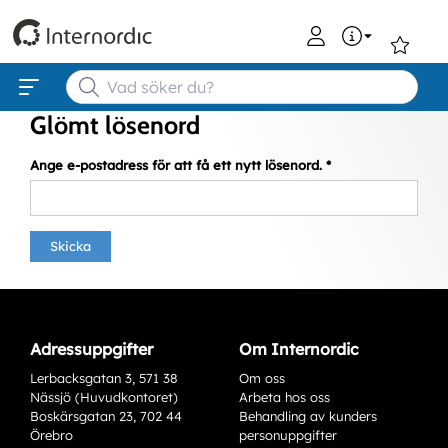
0
Glömt lösenord
Ange e-postadress för att få ett nytt lösenord. *
Skicka
Adressuppgifter
Om Internordic
Lerbacksgatan 3, 571 38
Om oss
Nässjö (Huvudkontoret)
Arbeta hos oss
Boskärsgatan 23, 702 44
Behandling av kunders
Örebro
personuppgifter