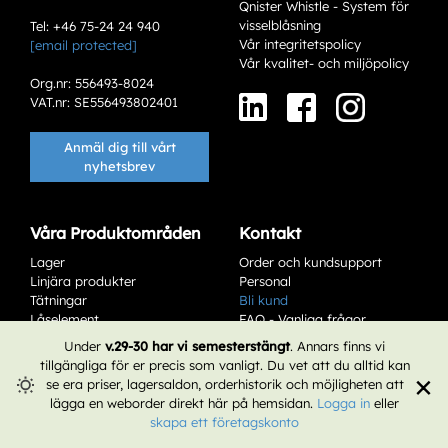
Qnister Whistle - System för
visselblåsning
Tel: +46 75-24 24 940
Vår integritetspolicy
[email protected]
Vår kvalitet- och miljöpolicy
Org.nr: 556493-8024
VAT.nr: SE556493802401
Anmäl dig till vårt
nyhetsbrev
Våra Produktområden
Kontakt
Lager
Order och kundsupport
Linjära produkter
Personal
Tätningar
Bli kund
Låselement
FAQ - Vanliga frågor
Service & Underhåll
Affärsvillkor
Under
v.29-30 har vi semesterstängt
. Annars finns vi
tillgängliga för er precis som vanligt. Du vet att du alltid kan
×
se era priser, lagersaldon, orderhistorik och möjligheten att
lägga en weborder direkt här på hemsidan.
Logga in
eller
skapa ett företagskonto