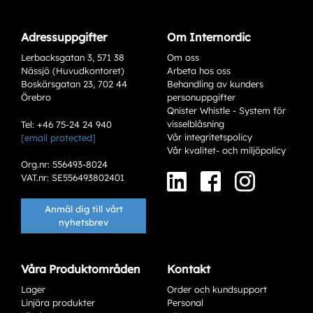
Adressuppgifter
Om Internordic
Lerbacksgatan 3, 571 38
Om oss
Nässjö (Huvudkontoret)
Arbeta hos oss
Boskärsgatan 23, 702 44
Behandling av kunders
Örebro
personuppgifter
Qnister Whistle - System för
visselblåsning
Tel: +46 75-24 24 940
Vår integritetspolicy
[email protected]
Vår kvalitet- och miljöpolicy
Org.nr: 556493-8024
VAT.nr: SE556493802401
Anmäl dig till vårt
nyhetsbrev
Våra Produktområden
Kontakt
Lager
Order och kundsupport
Linjära produkter
Personal