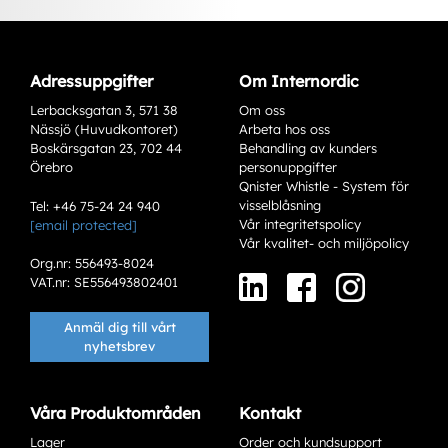
Adressuppgifter
Om Internordic
Lerbacksgatan 3, 571 38
Om oss
Nässjö (Huvudkontoret)
Arbeta hos oss
Boskärsgatan 23, 702 44
Behandling av kunders
Örebro
personuppgifter
Qnister Whistle - System för
visselblåsning
Tel: +46 75-24 24 940
Vår integritetspolicy
[email protected]
Varianter
Vår kvalitet- och miljöpolicy
Org.nr: 556493-8024
VAT.nr: SE556493802401
Anmäl dig till vårt
nyhetsbrev
Våra Produktområden
Kontakt
Lager
Order och kundsupport