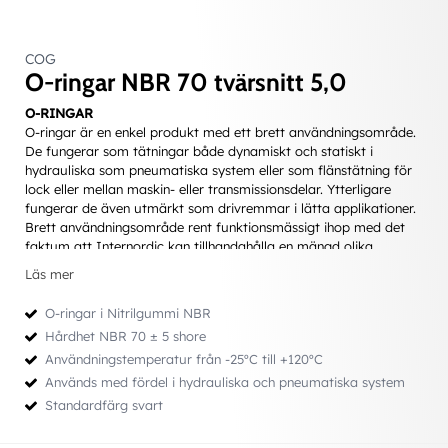
COG
O-ringar NBR 70 tvärsnitt 5,0
O-RINGAR
O-ringar är en enkel produkt med ett brett användningsområde.
De fungerar som tätningar både dynamiskt och statiskt i
hydrauliska som pneumatiska system eller som flänstätning för
lock eller mellan maskin- eller transmissionsdelar. Ytterligare
fungerar de även utmärkt som drivremmar i lätta applikationer.
Brett användningsområde rent funktionsmässigt ihop med det
faktum att Internordic kan tillhandahålla en mängd olika
material gör möjligheterna näst intill obegränsade.
Läs mer
Fördelar
• Litet inbyggnadsmått
O-ringar i Nitrilgummi NBR
• Lättmonterad - kan ej monteras åt ”fel” håll
Hårdhet NBR 70 ± 5 shore
• Fungerar som dubbelverkande tätning
Användningstemperatur från -25ºC till +120ºC
• Ett relativt sett ekonomiskt alternativ
• Stor valmöjlighet vad gäller dimensioner och material
Används med fördel i hydrauliska och pneumatiska system
Standardfärg svart
Att tänka på vid val av O-ring
• Att välja lämplig dimension