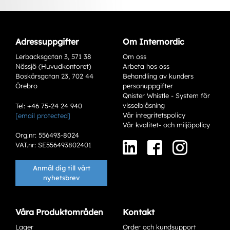
Adressuppgifter
Om Internordic
Lerbacksgatan 3, 571 38
Om oss
Nässjö (Huvudkontoret)
Arbeta hos oss
Boskärsgatan 23, 702 44
Behandling av kunders
Örebro
personuppgifter
Qnister Whistle - System för
visselblåsning
Tel: +46 75-24 24 940
Vår integritetspolicy
[email protected]
Varianter
Vår kvalitet- och miljöpolicy
Org.nr: 556493-8024
VAT.nr: SE556493802401
Anmäl dig till vårt
nyhetsbrev
Våra Produktområden
Kontakt
Lager
Order och kundsupport