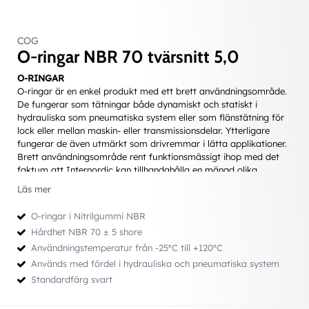
COG
O-ringar NBR 70 tvärsnitt 5,0
O-RINGAR
O-ringar är en enkel produkt med ett brett användningsområde.
De fungerar som tätningar både dynamiskt och statiskt i
hydrauliska som pneumatiska system eller som flänstätning för
lock eller mellan maskin- eller transmissionsdelar. Ytterligare
fungerar de även utmärkt som drivremmar i lätta applikationer.
Brett användningsområde rent funktionsmässigt ihop med det
faktum att Internordic kan tillhandahålla en mängd olika
material gör möjligheterna näst intill obegränsade.
Läs mer
Fördelar
• Litet inbyggnadsmått
O-ringar i Nitrilgummi NBR
• Lättmonterad - kan ej monteras åt ”fel” håll
Hårdhet NBR 70 ± 5 shore
• Fungerar som dubbelverkande tätning
Användningstemperatur från -25ºC till +120ºC
• Ett relativt sett ekonomiskt alternativ
• Stor valmöjlighet vad gäller dimensioner och material
Används med fördel i hydrauliska och pneumatiska system
Standardfärg svart
Att tänka på vid val av O-ring
• Att välja lämplig dimension