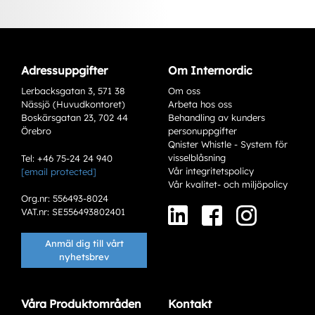
Adressuppgifter
Om Internordic
Lerbacksgatan 3, 571 38
Om oss
Nässjö (Huvudkontoret)
Arbeta hos oss
Boskärsgatan 23, 702 44
Behandling av kunders
Örebro
personuppgifter
Qnister Whistle - System för
visselblåsning
Tel: +46 75-24 24 940
Vår integritetspolicy
[email protected]
Varianter
Vår kvalitet- och miljöpolicy
Org.nr: 556493-8024
VAT.nr: SE556493802401
Anmäl dig till vårt
nyhetsbrev
Våra Produktområden
Kontakt