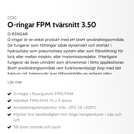
COG
O-ringar FPM tvärsnitt 3.50
O-RINGAR
O-ringar är en enkel produkt med ett brett användningsområde.
De fungerar som tätningar både dynamiskt och statiskt i
hydrauliska som pneumatiska system eller som flänstätning för
lock eller mellan maskin- eller transmissionsdelar. Ytterligare
fungerar de även utmärkt som drivremmar i lätta applikationer.
Brett användningsområde rent funktionsmässigt ihop med det
faktum att Internordic kan tillhandahålla en mängd olika
material gör möjligheterna näst intill obegränsade.
Läs mer
Fördelar
• Litet inbyggnadsmått
O-ringar i flourgummi FPM/FKM
• Lättmonterad - kan ej monteras åt ”fel” håll
Hårdhet FPM/FKM 75 ± 5 shore
• Fungerar som dubbelverkande tätning
Användningstemperatur från -15ºC till +225ºC
• Ett relativt sett ekonomiskt alternativ
• Stor valmöjlighet vad gäller dimensioner och material
Mycket bra beständighet mot höga temperaturer i olja och
luft
Att tänka på vid val av O-ring
Tål även bränsle och syror
• Att välja lämplig dimension