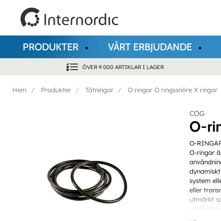
PRODUKTER
VÅRT ERBJUDANDE
ÖVER 9 000 ARTIKLAR I LAGER
Hem
Produkter
Tätningar
O ringar O ringssnöre X ringar
COG
O-ri
O-RINGA
O-ringar ä
användnin
dynamiskt 
system ell
eller tran
utmärkt so
användnin
faktum att