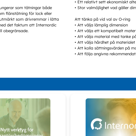
• Ett relativt sett ekonomiskt alt
fungerar som tätningar både
• Stor valmöjlighet vad gäller di
 flänstätning för lock eller
n utmärkt som drivremmar i lätta
Att tänka på vid val av O-ring
med det faktum att Internordic
• Att välja lämplig dimension
ill obegränsade.
• Att välja ett kompatibelt mate
• Att välja material med tanke
• Att välja hårdhet på materialet
• Att kolla sättningsvärden på 
• Att följa angivna rekommendatio