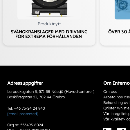
Produktnytt
SVÄNGKRANSLAGER MED DRIVNING
ÖVER 30 
FÖR EXTREMA FÖRHÅLLANDEN
Adressuppgifter
Om Interno
Lerbacksgatan 3, 571 38 Nässjö (Huvudkontoret)
Om oss
Boskärsgatan 23, 702 44 Örebro
Arbeta hos oss
Behandling av 
Qnister Whistle
Tel: +46 75-24 24 940
Vår integritets
[email protected]
Vår kvalitet- o
Org.nr: 556493-8024