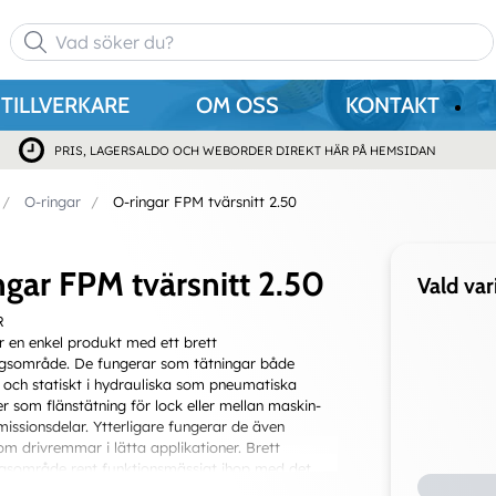
TILLVERKARE
OM OSS
KONTAKT
PRIS, LAGERSALDO OCH WEBORDER DIREKT HÄR PÅ HEMSIDAN
O-ringar
O-ringar FPM tvärsnitt 2.50
ngar FPM tvärsnitt 2.50
Vald var
R
r en enkel produkt med ett brett
gsområde. De fungerar som tätningar både
och statiskt i hydrauliska som pneumatiska
er som flänstätning för lock eller mellan maskin-
smissionsdelar. Ytterligare fungerar de även
m drivremmar i lätta applikationer. Brett
gsområde rent funktionsmässigt ihop med det
 Internordic kan tillhandahålla en mängd olika