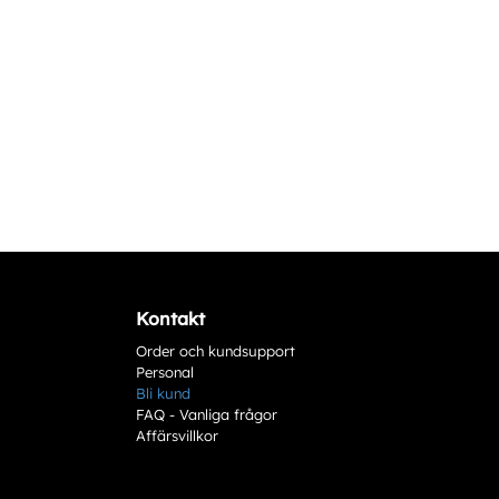
Kontakt
Order och kundsupport
Personal
Bli kund
FAQ - Vanliga frågor
Affärsvillkor