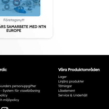
Företagsnytt
ÅRS SAMARBETE MED NTN
EUROPE
rdic
Våra Produktområden
Lager
Linjära produkter
kunders personuppgifter
Tätningar
 - System för visselblåsning
Låselement
policy
Service & Underhåll
ch miljöpolicy