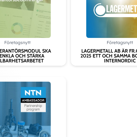
Add as new cart row
d to existing cart row
Företagsnytt
Företagsnytt
VERANTÖRSMODUL SKA
LAGERMETALL AB ÄR FR.
ENKLA OCH STÄRKA
2025 ETT OCH SAMMA B
LBARHETSARBETET
INTERNORDIC