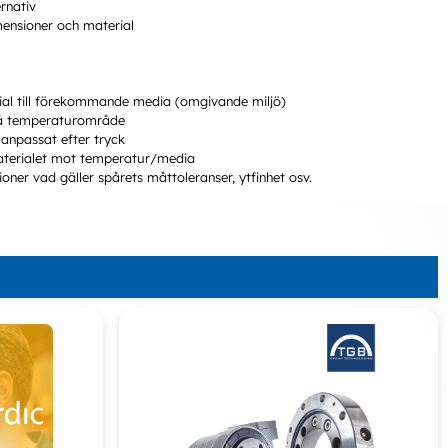
ernativ
mensioner och material
rial till förekommande media (omgivande miljö)
 på temperaturområde
 anpassat efter tryck
materialet mot temperatur/media
ner vad gäller spårets måttoleranser, ytfinhet osv.