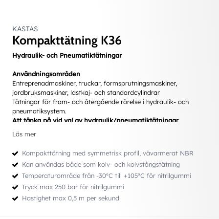
KASTAS
Kompakttätning K36
Hydraulik- och Pneumatiktätningar
Användningsområden
Entreprenadmaskiner, truckar, formsprutningsmaskiner,
jordbruksmaskiner, lastkaj- och standardcylindrar
Tätningar för fram- och återgående rörelse i hydraulik- och
pneumatiksystem.
Att tänka på vid val av hydraulik/pneumatiktätningar
• Bestämma val av ett för applikationen lämpligt
Läs mer
inbyggnadsmått.
• Att följa de rekommendationer som gäller toleranser, ytfinhet,
Kompakttätning med symmetrisk profil, vävarmerat NBR
radier etc. för inbyggnaden.
Kan användas både som kolv- och kolvstångstätning
• Att tänka igenom hur tätningen kommer att monteras. Hur
Temperaturområde från -30ºC till +105ºC för nitrilgummi
mycket den behöver töjas eller om den kan skadas av skarpa
kanter.
Tryck max 250 bar för nitrilgummi
• Tryck (min/normalt/max)
Hastighet max 0,5 m per sekund
• Hastighet (cykler/slaglängd)
• Temperatur (min/normalt/max)