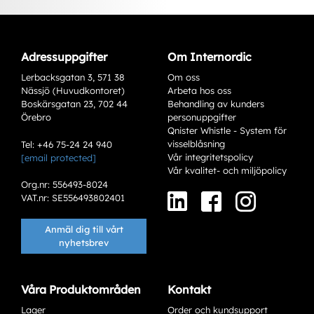
Adressuppgifter
Om Internordic
Lerbacksgatan 3, 571 38
Om oss
Nässjö (Huvudkontoret)
Arbeta hos oss
Boskärsgatan 23, 702 44
Behandling av kunders
Örebro
personuppgifter
Qnister Whistle - System för
visselblåsning
Tel: +46 75-24 24 940
Vår integritetspolicy
[email protected]
Varianter
Vår kvalitet- och miljöpolicy
Org.nr: 556493-8024
VAT.nr: SE556493802401
Anmäl dig till vårt
nyhetsbrev
Våra Produktområden
Kontakt
Lager
Order och kundsupport