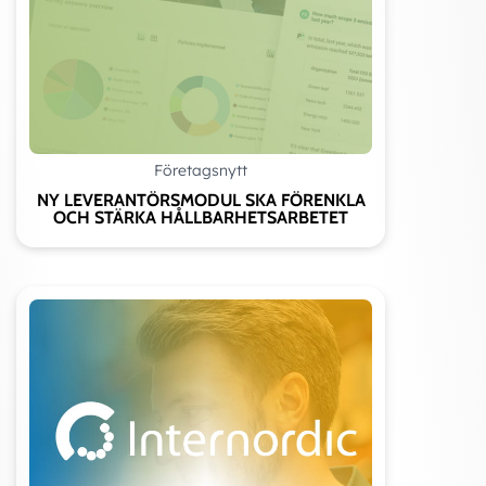
HASTIGHET
≤0,5 m/s
≤0,5
m/s
Företagsnytt
NY LEVERANTÖRSMODUL SKA FÖRENKLA
OCH STÄRKA HÅLLBARHETSARBETET