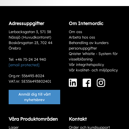
Adressuppgifter
Om Internordic
Lerbacksgatan 3, 571 38
Om oss
Nässjö (Huvudkontoret)
Arbeta hos oss
Boskärsgatan 23, 702 44
Behandling av kunders
Örebro
personuppgifter
Qnister Whistle - System för
visselblåsning
Tel: +46 75-24 24 940
Vår integritetspolicy
[email protected]
Varianter
Vår kvalitet- och miljöpolicy
Org.nr: 556493-8024
VAT.nr: SE556493802401
Anmäl dig till vårt
nyhetsbrev
Våra Produktområden
Kontakt
Lager
Order och kundsupport