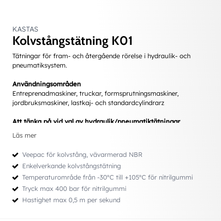
KASTAS
Kolvstångstätning K01
Tätningar för fram- och återgående rörelse i hydraulik- och
pneumatiksystem.
Användningsområden
Entreprenadmaskiner, truckar, formsprutningsmaskiner,
jordbruksmaskiner, lastkaj- och standardcylindrarz
Att tänka på vid val av hydraulik/pneumatiktätningar
• Bestämma val av ett för applikationen lämpligt
Läs mer
inbyggnadsmått.
• Att följa de rekommendationer som gäller toleranser, ytfinhet,
Veepac för kolvstång, vävarmerad NBR
radier etc. för inbyggnaden.
Enkelverkande kolvstångstätning
• Att tänka igenom hur tätningen kommer att monteras. Hur
Temperaturområde från -30ºC till +105ºC för nitrilgummi
mycket den behöver töjas eller om den kan skadas av skarpa
kanter.
Tryck max 400 bar för nitrilgummi
• Tryck (min/normalt/max)
Hastighet max 0,5 m per sekund
• Hastighet (cykler/slaglängd)
• Temperatur (min/normalt/max)