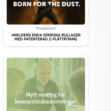
POM
PM99
DRIFTSFÖRHÅLLANDEN
Produktnytt
MEDIA
Mineralolja (DIN 51524)
HFA
VÄRLDENS ENDA SFÄRISKA RULLAGER
och
MED PATENTERAD Z-PLÅTTÄTNING
HFB
TEMPERATUR
-30 °C
+5 °C
+105 °C
+60 °
TRYCK
≤400 bar
≤400
bar