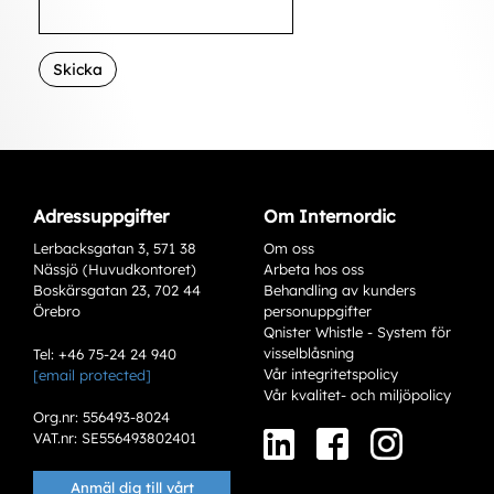
Skicka
Adressuppgifter
Om Internordic
Lerbacksgatan 3, 571 38
Om oss
Nässjö (Huvudkontoret)
Arbeta hos oss
Boskärsgatan 23, 702 44
Behandling av kunders
Örebro
personuppgifter
Qnister Whistle - System för
visselblåsning
Tel: +46 75-24 24 940
Vår integritetspolicy
[email protected]
Vår kvalitet- och miljöpolicy
Org.nr: 556493-8024
VAT.nr: SE556493802401
Anmäl dig till vårt