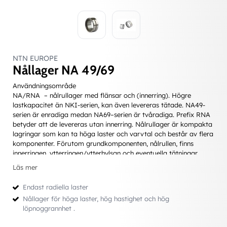
NTN EUROPE
Nållager NA 49/69
Användningsområde
NA/RNA – nålrullager med flänsar och (innerring). Högre
lastkapacitet än NKI-serien, kan även levereras tätade. NA49-
serien är enradiga medan NA69–serien är tvåradiga. Prefix RNA
betyder att de levereras utan innerring. Nålrullager är kompakta
lagringar som kan ta höga laster och varvtal och består av flera
komponenter. Förutom grundkomponenten, nålrullen, finns
innerringen, ytterringen/ytterhylsan och eventuella tätningar.
Nålrullager kan användas utan ytter- och/eller innerring där
Läs mer
rullkroppar löper direkt mot axel eller hus och när särskilt
utrymmessnåla lagringar krävs. Vissa av typerna kan levereras
Endast radiella laster
med tätningar.
Nållager för höga laster, hög hastighet och hög
Tätad version har efterbeteckning LL.
löpnoggrannhet .
Att tänka på
Beakta noggrannhet vid tillverkning av angränsande maskindelar,