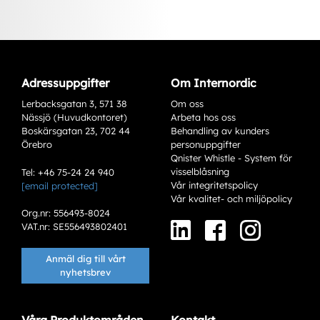
Adressuppgifter
Om Internordic
Lerbacksgatan 3, 571 38
Om oss
Nässjö (Huvudkontoret)
Arbeta hos oss
Boskärsgatan 23, 702 44
Behandling av kunders
Örebro
personuppgifter
Qnister Whistle - System för
visselblåsning
Tel: +46 75-24 24 940
Vår integritetspolicy
[email protected]
Varianter
Vår kvalitet- och miljöpolicy
Org.nr: 556493-8024
VAT.nr: SE556493802401
Anmäl dig till vårt
nyhetsbrev