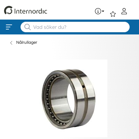
0
Nålrullager