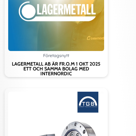
218
314
218
M14x1,5
315-
316
M16x1,5
317-
319
Företagsnytt
M18x1,5
320-
LAGERMETALL AB ÄR FR.O.M 1 OKT 2025
324
ETT OCH SAMMA BOLAG MED
INTERNORDIC
M20x1,5
326-
328