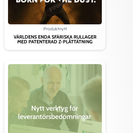
livslängd.
ATT TÄNKA PÅ VID VAL AV LAGERENHET
Produktnytt
Val av hustyp
VÄRLDENS ENDA SFÄRISKA RULLAGER
MED PATENTERAD Z-PLÅTTÄTNING
Belastning, speciellt om axiell belastning
förekommer då begränsningar generellt finns
för denna typ av enheter för att undvika att
lager inte kläms vid värmeutvidgning av axeln.
Typ av miljö
Varvtal
Fixeringsmetod på axel, stoppskruv/excentrisk
låsring
Axeltolerans
Åtdragningsmoment stoppskruv