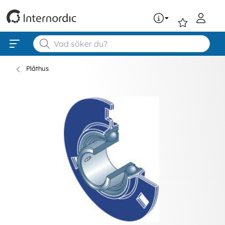
0
Plåthus