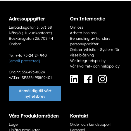
Adressuppgifter
Om Internordic
Lerbacksgatan 3, 571 38
Om oss
Nässjö (Huvudkontoret)
Arbeta hos oss
Boskärsgatan 23, 702 44
Behandling av kunders
Örebro
personuppgifter
Qnister Whistle - System för
visselblåsning
Tel: +46 75-24 24 940
Vår integritetspolicy
[email protected]
Varianter
Vår kvalitet- och miljöpolicy
Org.nr: 556493-8024
VAT.nr: SE556493802401
Anmäl dig till vårt
nyhetsbrev
Våra Produktområden
Kontakt
Lager
Order och kundsupport
Add to existing cart row
Linjära produkter
Personal