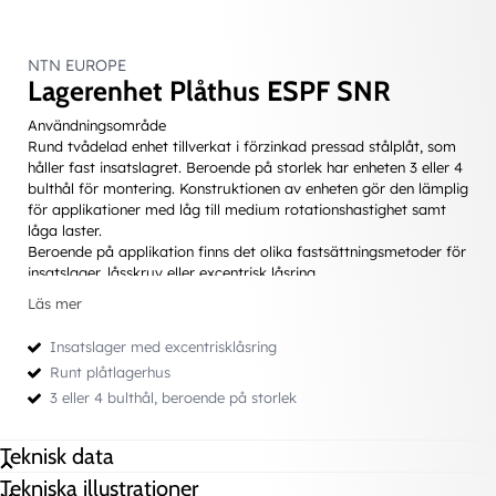
NTN EUROPE
Lagerenhet Plåthus ESPF SNR
Användningsområde
Rund tvådelad enhet tillverkat i förzinkad pressad stålplåt, som
håller fast insatslagret. Beroende på storlek har enheten 3 eller 4
bulthål för montering. Konstruktionen av enheten gör den lämplig
för applikationer med låg till medium rotationshastighet samt
låga laster.
Beroende på applikation finns det olika fastsättningsmetoder för
insatslager, låsskruv eller excentrisk låsring.
Plåthusenheter är en prisvärd och utrymmesbesparande lagring
Läs mer
som är enkel att montera. Lager- enheten består av ett lagerhus
i pressad plåt med sfäriskt lagerläge samt ett insatslager, av
Insatslager med excentrisklåsring
spårkullager typ, med sfärisk ytterdiameter. Detta medför att
Runt plåtlagerhus
lagret får en självinställande förmåga och kan kompensera för
3 eller 4 bulthål, beroende på storlek
eventuella uppriktningsfel, max ±5°, som kan uppstå. Var dock
uppmärksam att enheten inte klarar ändrad snedställning efter
bultarna har dragits åt.
Teknisk data
Till skillnad mot gjutjärnshusen klarar plåthuset mindre
belastning än vad lagret klarar. Lagren är fettfyllda från fabrik
Tekniska illustrationer