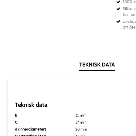
100% ro
Silikon
fast s
Livstid
att åt
TEKNISK DATA
Teknisk data
B
31 mm
C
17 mm
d (innerdiameter)
20 mm