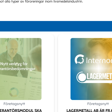
 alla typer av föroreningar inom livsmedelsindustrin.
Add as new cart row
d to existing cart row
Företagsnytt
Företagsnytt
VERANTÖRSMODUL SKA
LAGERMETALL AB ÄR FR.