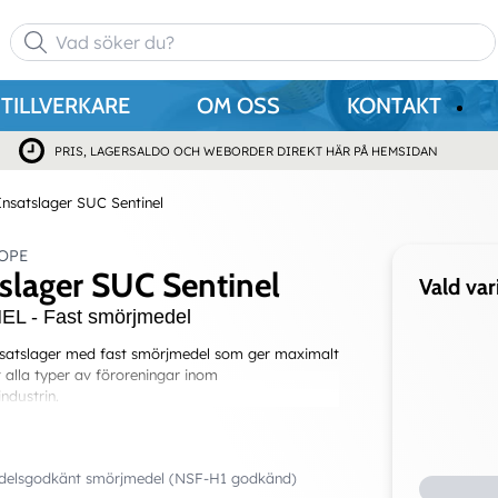
TILLVERKARE
OM OSS
KONTAKT
PRIS, LAGERSALDO OCH WEBORDER DIREKT HÄR PÅ HEMSIDAN
Insatslager SUC Sentinel
OPE
tslager SUC Sentinel
Vald var
L - Fast smörjmedel
insatslager med fast smörjmedel som ger maximalt
alla typer av föroreningar inom
ndustrin.
delsgodkänt smörjmedel (NSF-H1 godkänd)