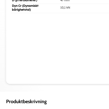
D (ytterdiameter)
47 mm
Dyn Cr (Dynamiskt
10,1 kN
bärighetstal)
Produktbeskrivning