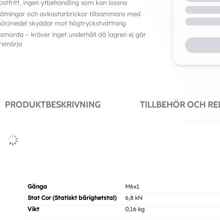
stfritt, ingen ytbehandling som kan lossna
tätningar och avkastarbrickor tillsammans med
mörjmedel skyddar mot högtryckstvättning
ssmorda – kräver inget underhåll då lagren ej går
ersmörja
PRODUKTBESKRIVNING
TILLBEHÖR OCH R
Gänga
M6x1
Stat Cor (Statiskt bärighetstal)
6,8 kN
Vikt
0,16 kg