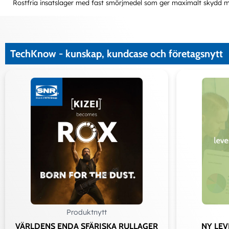
Rostfria insatslager med fast smörjmedel som ger maximalt skydd mot
TechKnow - kunskap, kundcase och företagsnytt
Ad
Produktnytt
VÄRLDENS ENDA SFÄRISKA RULLAGER
NY LE